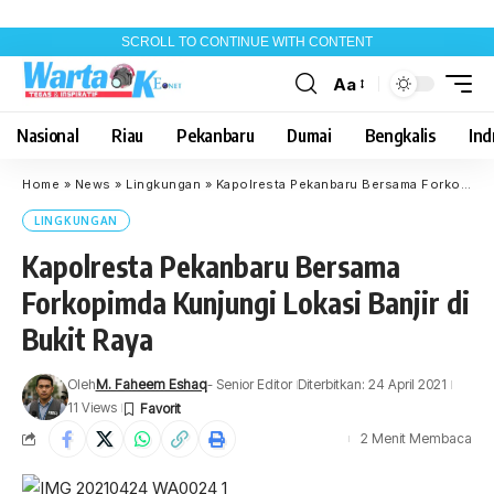
SCROLL TO CONTINUE WITH CONTENT
Aa
Font
Resizer
Nasional
Riau
Pekanbaru
Dumai
Bengkalis
Indr
Home
»
News
»
Lingkungan
»
Kapolresta Pekanbaru Bersama Forkopimda Kunjungi Lokasi Banjir di Bukit Raya
LINGKUNGAN
Kapolresta Pekanbaru Bersama
Forkopimda Kunjungi Lokasi Banjir di
Bukit Raya
Oleh
M. Faheem Eshaq
- Senior Editor
Diterbitkan: 24 April 2021
11 Views
2 Menit Membaca