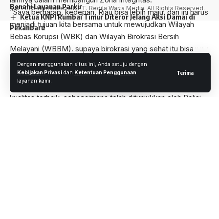
Benahi Layanan Parkir
© 2025 Wartaoke.net. PT. Redila Warta Media. All Rights Reserved.
“Saya berharap, kedepan, Riau bisa lebih maju, dan ini harus
Ketua KNPI Rumbai Timur Diteror Jelang Aksi Damai di
menjadi tujuan kita bersama untuk mewujudkan Wilayah
Pekanbaru
Bebas Korupsi (WBK) dan Wilayah Birokrasi Bersih
Melayani (WBBM). supaya birokrasi yang sehat itu bisa
dirasakan ditengah tengah masyarakat” ujarnya dalam
Dengan menggunakan situs ini, Anda setuju dengan
sambutan.
Kebijakan Privasi
dan
Ketentuan Penggunaan
Terima
layanan kami.
“Polisi harus mampu memberikan pelayanan dengan
kualitas terbaik, sebagaimana telah ditunjukkan oleh Polisi
teladan Iptu Razali yang sehari – hari bertugas mengatur lalu
lintas dan membantu warga. Dengan moto dirinya bertekad
mewujudkan mempertanggung jawabkan tugasnya bagi
masyarakat, sosok seperti inilah yang diharapkan oleh
masyarakat”, Ungkap Irjen Pol Agung