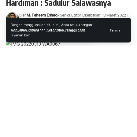
Hardiman : Sadulur Salawasnya
Oleh
M. Faheem Eshaq
- Senior Editor
Diterbitkan: 13 Maret 2022
15 Views
Dengan menggunakan situs ini, Anda setuju dengan
2 Menit Membaca
Kebijakan Privasi
dan
Ketentuan Penggunaan
Terima
layanan kami.
WARTAOKE.NET, PEKANBARU-
Ulang Tahun Sunda
Ngacapruk (SNR) Ke-4 Berjalan dengan meriah dan berjalan
lancar. Acara dihadiri oleh Ketua DPP Misuri Eyang
Surahmat, wakil walikota Pekanbaru Ayat Cahyadi dan
Penasehat SNR AKBP DR Wawan SH.MH dan Penasehat
Kompol Ade Rukmayadi dan Kapten Hardayat. Acara
dilaksanakan di Taman Wisata Alam Mayang kota
Pekanbaru. Minggu (13/03/2022).
Acara pembukaan ulang tahun SNR dibuka Dengan Doa dan
pembacaan ayat suci Al quran dilanjut Menyanyikan lagu