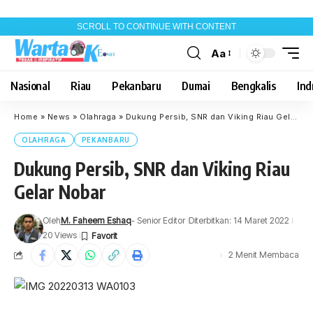
SCROLL TO CONTINUE WITH CONTENT
Aa
Font
Resizer
Nasional
Riau
Pekanbaru
Dumai
Bengkalis
Indr
Home
»
News
»
Olahraga
»
Dukung Persib, SNR dan Viking Riau Gelar Nobar
OLAHRAGA
PEKANBARU
Dukung Persib, SNR dan Viking Riau
Gelar Nobar
Oleh
M. Faheem Eshaq
- Senior Editor
Diterbitkan: 14 Maret 2022
20 Views
2 Menit Membaca