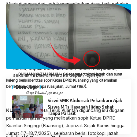
Misriadi menyadari, untuk meningkatkan daya tarik sekolah,
tidak cukup hanya dibebankan pada pihak sekolah
semata
. Ia berharap dukungan dari Dinas Pendidikan,
pemerintah kecamatan, pemerintahan desa se-Pangean,
hingga tokoh masyarakat.
“Kalau saat ini, jumlah siswa kita tak sampai 50.
Untuk kelas 3, itu ada sekitar 12 orang. Untuk kelas
dua, ada sekitar 15 orang dan siswa baru sekarang
ada 8 orang. Mudah-mudahan dengan dukungan
camat, kepala desa dan tokoh-tokoh masyarakat,
DUGAAN IJAZAH PALSU - Selebaran fotokopi ijazah dan surat
sekolah ini bisa diminati ke depan,” ujarnya.
kaleng berisi identitas sopir Ketua DPRD Kuansing yang ditemukan
Baca Juga
berserakan di beberapa ruas jalan, Jumat (18/7).
Grup WhatsApp warga
Siswi SMK Abdurrab Pekanbaru Ajak
Siswa MTs Hasanah Hidup Sehat
KUANSING —
Kota Teluk Kuantan diguncang isu dugaan
Tanpa Parasit
pemalsuan ijazah
yang melibatkan sopir Ketua DPRD
Kuantan Singingi (Kuansing), Juprizal. Sejak Kamis hingga
Jumat (17–18/7/2025), selebaran berisi fotokopi ijazah