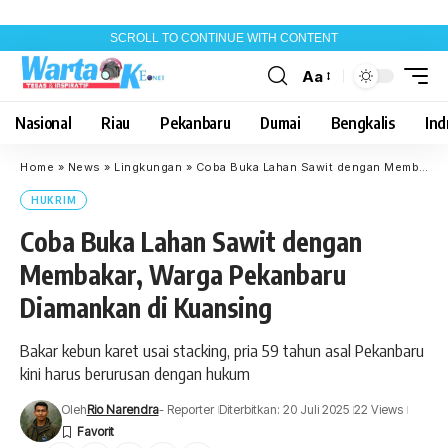
SCROLL TO CONTINUE WITH CONTENT
Aa
Font
Resizer
Nasional
Riau
Pekanbaru
Dumai
Bengkalis
Indr
Home
»
News
»
Lingkungan
»
Coba Buka Lahan Sawit dengan Membakar, Warga Pekanbaru Diamankan di Kuansing
HUKRIM
Coba Buka Lahan Sawit dengan
Membakar, Warga Pekanbaru
Diamankan di Kuansing
Bakar kebun karet usai stacking, pria 59 tahun asal Pekanbaru
kini harus berurusan dengan hukum
Oleh
Rio Narendra
- Reporter
Diterbitkan: 20 Juli 2025
22 Views