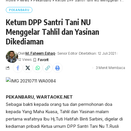
Home
»
News
»
Pekanbaru
»
Ketum DPP Santri Tani NU Menggelar Tahlil dan Yasinan Dikediaman
PEKANBARU
Ketum DPP Santri Tani NU
Menggelar Tahlil dan Yasinan
Dikediaman
Oleh
M. Faheem Eshaq
- Senior Editor
Diterbitkan: 12 Juli 2021
12 Views
3 Menit Membaca
PEKANBARU, WARTAOKE.NET
Sebagai bakti kepada orang tua dan permohonan doa
kepada Yang Maha Kuasa, Tahlil dan Yasinan malam
pertama wafatnya Ibu Hj.Tuti Hatifah Binti Sarbini, digelar di
kediaman pribadi Ketua umum DPP Santri Tani Nu T.Rusli