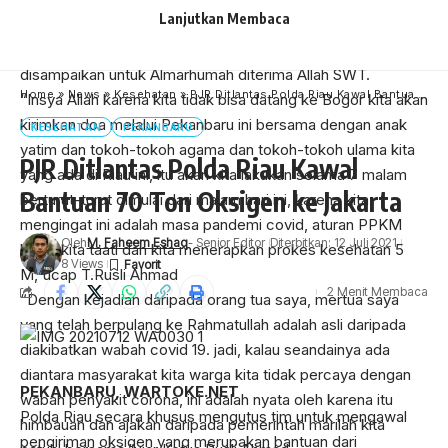
Lanjutkan Membaca
dan doa dibacakan oleh Bapak Kyai Mahalik yang juga dari
Nahdlatul Ulama,semoga bacaan Yasin dan doa yang
disampaikan untuk Almarhumah diterima Allah SWT.
Home
»
News
»
Kesehatan
»
PJR Ditlantas Polda Riau Kawal Bantuan 70 Ton Oksigen ke Jakarta
“Insya Allah karena kita tidak bisa datang ke Bogor kita akan
kirimkan doa melalui Pekanbaru ini bersama dengan anak
KESEHATAN
PEKANBARU
yatim dan tokoh-tokoh agama dan tokoh-tokoh ulama kita
PJR Ditlantas Polda Riau Kawal
yang ada di Riau ini, itu akan kita lakukan selama 7 malam
Bantuan 70 Ton Oksigen ke Jakarta
berturut-turut dimulai dari malam hari ini, karena kita
mengingat ini adalah masa pandemi covid, aturan PPKM
Oleh
M. Faheem Eshaq
- Senior Editor
Diterbitkan: 12 Juli 2021
harus kita taati dan kita menerapkan prokes kesehatan 5
8 Views
M,”ucap T.Rusli Ahmad
2 Menit Membaca
“Dengan kejadian daripada orang tua saya, mertua saya
yang telah berpulang ke Rahmatullah adalah asli daripada
diakibatkan wabah covid 19. jadi, kalau seandainya ada
diantara masyarakat kita warga kita tidak percaya dengan
PEKANBARU, WARTOKE.NET
wabah penyakit corona, ini adalah nyata oleh karena itu
Polda Riau secara khusus mengutus tim untuk mengawal
himbauan dan ajakan daripada pemerintah marilah kita
pengiriman oksigen yang merupakan bantuan dari