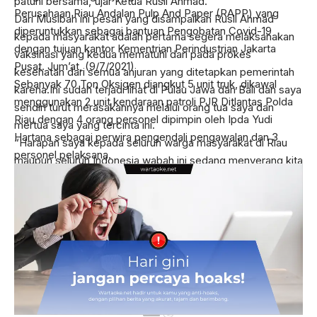
patuhi bersama,”ujar Ketua Rusli Ahmad.
Perusahaan Riau Andalan Pulp And Paper (RAPP) yang
Dari Musibah ini pesan yang disampaikan Rusli Ahmad
diperuntukkan sebagai bantuan Pengobatan Covid-19
kepada masyarakat adalah pertama segera melaksanakan
dengan tujuan kantor Kementrian Perindustrian Jakarta
vaksinasi yang kedua mematuhi dari pada prokes
Pusat. Jum’at, (9/7/2021)
kesehatan dari semua anjuran yang ditetapkan pemerintah
Sebanyak 70 Ton Oksigen diangkut 5 unit truk, dikawal
karena.Ini sudah terjadi lihat di Pulau Jawa dan Bali dan saya
menggunakan 2 unit kendaraan patroli PJR Ditlantas Polda
sendiri turut merasakannya melalui orang tua saya dan
Riau dengan 4 orang personel dipimpin oleh Ipda Yudi
mertua saya yang tercinta ini.
Hartana sebagai perwira pengendali pengawalan dan 3
“Harapan saya kepada seluruh warga masyarakat di Riau
personel pelaksana.
maupun seluruh Indonesia wabah ini sedang menyerang kita
oleh karena itu jangan abaikan arahan imbauan ajakan
masalah vaksinasi dan juga melaksanakan prokes yang
sudah ditentukan oleh pemerintah mari kita bantu,”imbuh
T.Rusli Ahmad mengakhiri.
Almarhumah Ibu Hj.Tuti Hatifah binti sarbini merupakan istri
dari Almarhum H.Cholid Kadir bin H.Abdul Kadir alumni
Pondok Pesantren Gontor Surabaya Jawa Timur. ***