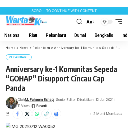
SCROLL TO CONTINUE WITH CONTENT
Aa
Font
Resizer
Nasional
Riau
Pekanbaru
Dumai
Bengkalis
Indr
Home
»
News
»
Pekanbaru
»
Anniversary ke-1 Komunitas Sepeda “GOHAP” Disupport Cincau Cap Panda
PEKANBARU
Anniversary ke-1 Komunitas Sepeda
“GOHAP” Disupport Cincau Cap
Panda
Oleh
M. Faheem Eshaq
- Senior Editor
Diterbitkan: 12 Juli 2021
11 Views
2 Menit Membaca