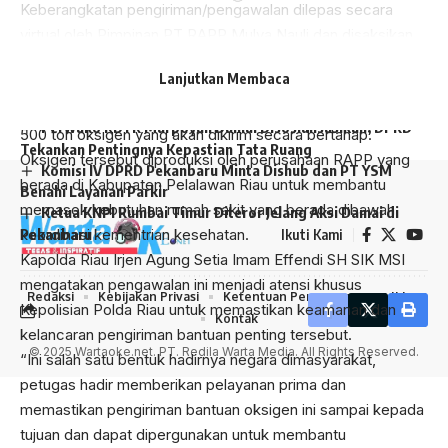
Keberangkatan pengiriman/pengawalan dilepas secara
virtual oleh Pimpinan PT RAPP Mulya Nauli dan disaksikan
oleh Menteri Perindustrian Agus Gumiwang Kartasasmita
Pemko Pekanbaru Raih Penghargaan KI Riau Award 2025
Lanjutkan Membaca
Komisi IV DPRD Pekanbaru Setop Total Pemasangan
dan Gubernur Riau Drs H Syamsuar Msi.
Tiang Internet, Warga Makin Resah karena Kabel Semrawut
Pengiriman tersebut merupakan bagian dari keseluruhan
Perwako RDTR Marpoyan Damai Disosialisasikan, DPRD
500 ton oksigen yang akan dikirim secara bertahap.
Tekankan Pentingnya Kepastian Tata Ruang
Oksigen tersebut diproduksi oleh perusahaan RAPP yang
Komisi IV DPRD Pekanbaru Minta Dishub dan PT YSM
berada di Kabupaten Pelalawan Riau untuk membantu
Benahi Layanan Parkir
memasok kebutuhan rumah sakit yang berada dibawah
Ketua KNPI Rumbai Timur Diteror Jelang Aksi Damai di
koordinasi kementrian kesehatan.
Pekanbaru
Ikuti Kami
Kapolda Riau Irjen Agung Setia Imam Effendi SH SIK MSI
mengatakan pengawalan ini menjadi atensi khusus
Redaksi
Kebijakan Privasi
Ketentuan Penggunaan
Iklan
Kepolisian Polda Riau untuk memastikan keamanan dan
Kontak
kelancaran pengiriman bantuan penting tersebut.
© 2025 Wartaoke.net. PT. Redila Warta Media. All Rights Reserved.
“Ini salah satu bentuk hadirnya negara dimasyarakat,
petugas hadir memberikan pelayanan prima dan
memastikan pengiriman bantuan oksigen ini sampai kepada
tujuan dan dapat dipergunakan untuk membantu