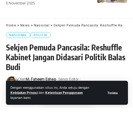
5 November 2025
Home
»
News
»
Nasional
»
Sekjen Pemuda Pancasila: Reshuffle Kabinet Jangan Didasari Politik Balas Budi
NASIONAL
POLITIK
Sekjen Pemuda Pancasila: Reshuffle
Kabinet Jangan Didasari Politik Balas
Budi
Oleh
M. Faheem Eshaq
- Senior Editor
Diterbitkan: 3 Desember 2020
17 Views
Dengan menggunakan situs ini, Anda setuju dengan
Kebijakan Privasi
dan
Ketentuan Penggunaan
Terima
4 Menit Membaca
layanan kami.
JAKARTA – Wacana reshuffle kabinet Jokowi-KH Ma’ruf
Amin semakin menguat pascatertangkapnya Menteri