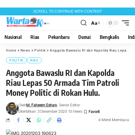
SCROLL TO CONTINUE WITH CONTENT
Aa
Font
Resizer
Nasional
Riau
Pekanbaru
Dumai
Bengkalis
Indr
Home
»
News
»
Politik
»
Anggota Bawaslu RI dan Kapolda Riau Lepas 50 Armada Tim Patroli Money Politic di Rokan Hulu.
POLITIK
RIAU
Anggota Bawaslu RI dan Kapolda
Riau Lepas 50 Armada Tim Patroli
Money Politic di Rokan Hulu.
Oleh
M. Faheem Eshaq
- Senior Editor
Diterbitkan: 3 Desember 2020
13 Views
4 Menit Membaca