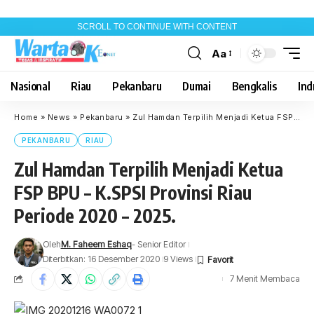
SCROLL TO CONTINUE WITH CONTENT
Aa
Font
Resizer
Nasional
Riau
Pekanbaru
Dumai
Bengkalis
Indr
Home
»
News
»
Pekanbaru
»
Zul Hamdan Terpilih Menjadi Ketua FSP BPU – K.SPSI Provinsi Riau Periode 2020 – 2025.
PEKANBARU
RIAU
Zul Hamdan Terpilih Menjadi Ketua
FSP BPU – K.SPSI Provinsi Riau
Periode 2020 – 2025.
Oleh
M. Faheem Eshaq
- Senior Editor
Diterbitkan: 16 Desember 2020
9 Views
7 Menit Membaca