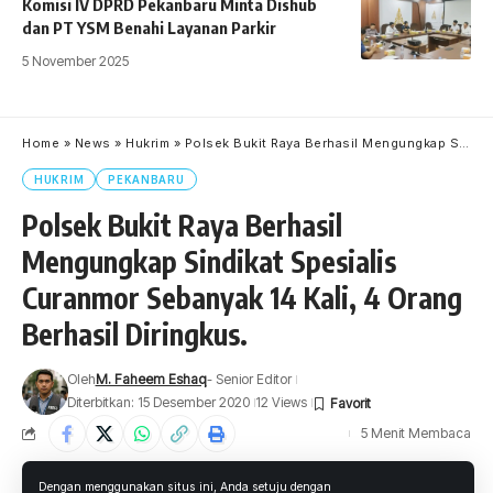
Komisi IV DPRD Pekanbaru Minta Dishub
dan PT YSM Benahi Layanan Parkir
5 November 2025
Home
»
News
»
Hukrim
»
Polsek Bukit Raya Berhasil Mengungkap Sindikat Spesialis Curanmor Sebanyak 14 Kali, 4 Orang Berhasil Diringkus.
HUKRIM
PEKANBARU
Polsek Bukit Raya Berhasil
Mengungkap Sindikat Spesialis
Curanmor Sebanyak 14 Kali, 4 Orang
Berhasil Diringkus.
Oleh
M. Faheem Eshaq
- Senior Editor
Diterbitkan: 15 Desember 2020
12 Views
5 Menit Membaca
Dengan menggunakan situs ini, Anda setuju dengan