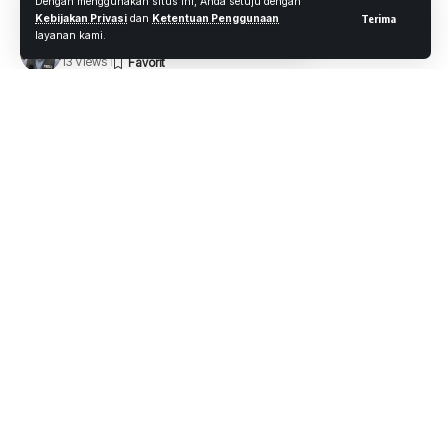
Dengan menggunakan situs ini, Anda setuju dengan
Kebijakan Privasi
dan
Ketentuan Penggunaan
Terima
layanan kami.
Oleh
M. Faheem Eshaq
- Senior Editor
Diterbitkan: 12 Februari 2021
13 Views
3 Menit Membaca
Pekanbaru.wartaoke.net
Guna memberikan rasa aman dan menciptakan situasi yang
kondusif di wilayah Hukum Polresta Pekanbaru, Kepolisian
Resor Kota Pekanbaru, melakukan Patroli kesejumlah
tempat peribadatan Vihara dalam menyambut Tahun baru
Imlek di Kota Pekanbaru. Jum’at, (12/02/2021)
Patroli tersebut juga sekaligus mengantisipasi Keramaian
Peribadatan Imlek, tahun baru warga Tionghoa di
Pekanbaru, guna menciptakan situasi yang aman dan
kondusif diwilayah Hukum Polresta Pekanbaru.
Sebanyak 20 personil dibawah kendali Kabag Ops