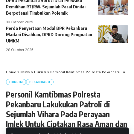
DPRD Pekanbaru Soroti Draf Perwako
Pemilihan RT/RW, Sejumlah Pasal Dinilai
Berpotensi Timbulkan Polemik
30 Oktober 2025
Perda Penyertaan Modal BPR Pekanbaru
Madani Disahkan, DPRD Dorong Penguatan
UMKM
28 Oktober 2025
Home
»
News
»
Hukrim
»
Personil Kamtibmas Polresta Pekanbaru Lakukukan Patroli di Sejumlah Vihara Pada Perayaan Imlek Untuk Ciptakan Rasa Aman dan Kondusifitas
HUKRIM
PEKANBARU
Personil Kamtibmas Polresta
Pekanbaru Lakukukan Patroli di
Sejumlah Vihara Pada Perayaan
Imlek Untuk Ciptakan Rasa Aman dan
Kondusifitas