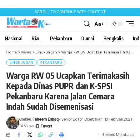
SCROLL TO CONTINUE WITH CONTENT
Aa
Font
Resizer
Nasional
Riau
Pekanbaru
Dumai
Bengkalis
Indr
Home
»
News
»
Lingkungan
»
Warga RW 05 Ucapkan Terimakasih Kepada Dinas PUPR dan K-SPSI Pekanbaru Karena Jalan Cemara Indah Sudah Disemenisasi
LINGKUNGAN
PEKANBARU
Warga RW 05 Ucapkan Terimakasih
Kepada Dinas PUPR dan K-SPSI
Pekanbaru Karena Jalan Cemara
Indah Sudah Disemenisasi
Oleh
M. Faheem Eshaq
- Senior Editor
Diterbitkan: 13 Februari 2021
14 Views
4 Menit Membaca