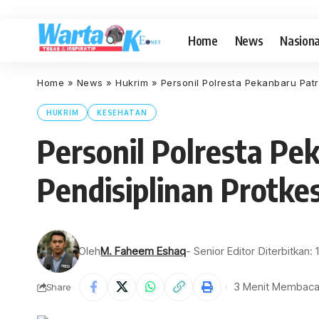
Home
News
Nasiona
Home
»
News
»
Hukrim
»
Personil Polresta Pekanbaru Patr
HUKRIM
KESEHATAN
Personil Polresta Pe
Pendisiplinan Protke
Oleh
M. Faheem Eshaq
- Senior Editor
Diterbitkan: 
3 Menit Membac
Share