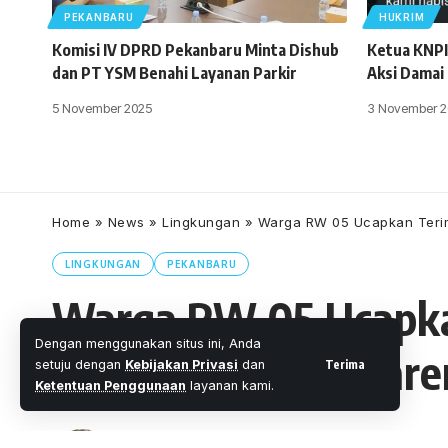
PEKANBARU
HUKRIM
Komisi IV DPRD Pekanbaru Minta Dishub
Ketua KNPI
dan PT YSM Benahi Layanan Parkir
Aksi Damai
5 November 2025
3 November 2
Home
»
News
»
Lingkungan
»
Warga RW 05 Ucapkan Terim
LINGKUNGAN
PEKANBARU
Warga RW 05 Ucapka
Dengan menggunakan situs ini, Anda
SPSI Pekanbaru Kare
Terima
setuju dengan
Kebijakan Privasi
dan
Ketentuan Penggunaan
layanan kami.