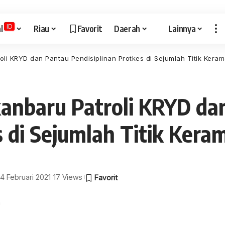
ID
l
Riau
Favorit
Daerah
Lainnya
oli KRYD dan Pantau Pendisiplinan Protkes di Sejumlah Titik Kera
kanbaru Patroli KRYD da
s di Sejumlah Titik Kera
14 Februari 2021
17 Views
a