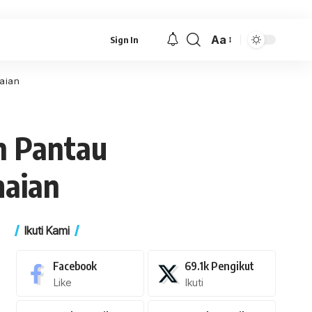
Aa
Sign In
Font
Resizer
maian
n Pantau
maian
Ikuti Kami
Facebook
69.1k
Pengikut
Like
Ikuti