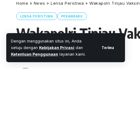
Home
»
News
»
Lensa Peristiwa
»
Wakapolri Tinjau Vaksi
LENSA PERISTIWA
PEKANBARU
Wakapolri Tinjau Vak
Dengan menggunakan situs ini, Anda
Bhayangkara
Terima
setuju dengan
Kebijakan Privasi
dan
Ketentuan Penggunaan
layanan kami.
Oleh
M. Faheem Eshaq
- Senior Editor
Diterbitkan:
2 Menit Membaca
Share
PEKANBARU, WARTAOKE.NET
Wakapolri Komjen Gatot Eddy Pramono men
SHARE