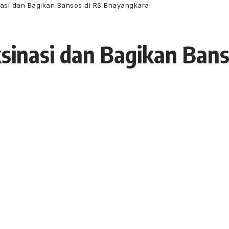
nasi dan Bagikan Bansos di RS Bhayangkara
sinasi dan Bagikan Bans
 10 Agustus 2021
9 Views
injau pelaksanaan vaksinisasi di Vaksin center