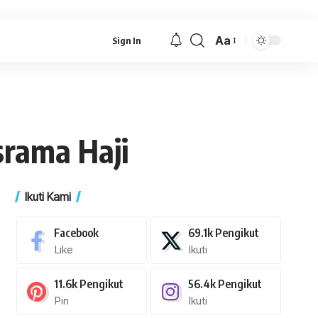
Aa
Sign In
Font
Resizer
srama Haji
Ikuti Kami
Facebook
69.1k
Pengikut
Like
Ikuti
11.6k
Pengikut
56.4k
Pengikut
Pin
Ikuti