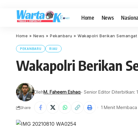
Home
News
Nasiona
Home
»
News
»
Pekanbaru
»
Wakapolri Berikan Semangat 
PEKANBARU
RIAU
Wakapolri Berikan Se
Oleh
M. Faheem Eshaq
- Senior Editor
Diterbitkan:
1 Menit Membaca
Share