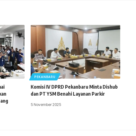
PEKANBARU
ai
Komisi IV DPRD Pekanbaru Minta Dishub
kan
dan PT YSM Benahi Layanan Parkir
uang
5 November 2025