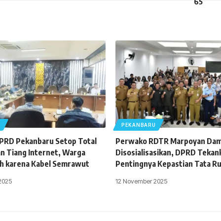
U
PEKANBARU
DPRD Pekanbaru Setop Total
Perwako RDTR Marpoyan Dam
 Tiang Internet, Warga
Disosialisasikan, DPRD Tekan
h karena Kabel Semrawut
Pentingnya Kepastian Tata R
2025
12 November 2025