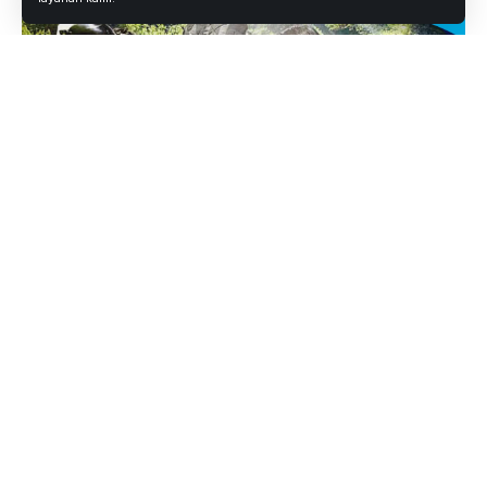
Petugas Satlantas Pekanbaru melakukan pengecekan kendaraan
sepeda motor dalam Patroli Blue Light di Jalan Diponegoro, Selasa (8 Juli
2025) malam. | Satlantas Pekanbaru
Pekanbaru —
Polresta Pekanbaru kembali menggelar
Patroli Blue Light
sebagai bagian dari operasi penegakan
hukum dan pencegahan kejahatan jalanan. Dalam kegiatan
yang berlangsung selama tiga malam, sejak Senin (8/7)
hingga Rabu (10/7), petugas mengamankan
79 unit