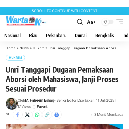
SCROLL TO CONTINUE WITH CONTENT
Aa
Font
Resizer
Nasional
Riau
Pekanbaru
Dumai
Bengkalis
Indr
Home
»
News
»
Hukrim
»
Unri Tanggapi Dugaan Pemaksaan Aborsi oleh Mahasiswa, Janji Proses Sesuai Prosedur
HUKRIM
Unri Tanggapi Dugaan Pemaksaan
Aborsi oleh Mahasiswa, Janji Proses
Sesuai Prosedur
Oleh
M. Faheem Eshaq
- Senior Editor
Diterbitkan: 11 Juli 2025
17 Views
3 Menit Membaca