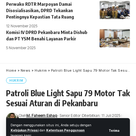
Perwako RDTR Marpoyan Damai
Disosialisasikan, DPRD Tekankan
Pentingnya Kepastian Tata Ruang
12 November 2025
Komisi IV DPRD Pekanbaru Minta Dishub
dan PT YSM Benahi Layanan Parkir
5 November 2025
Home
»
News
»
Hukrim
»
Patroli Blue Light Sapu 79 Motor Tak Sesuai Aturan di Pekanbaru
HUKRIM
Patroli Blue Light Sapu 79 Motor Tak
Sesuai Aturan di Pekanbaru
Oleh
M. Faheem Eshaq
- Senior Editor
Diterbitkan: 11 Juli 2025
12 Views
Dengan menggunakan situs ini, Anda setuju dengan
3 Menit Membaca
Kebijakan Privasi
dan
Ketentuan Penggunaan
Terima
layanan kami.