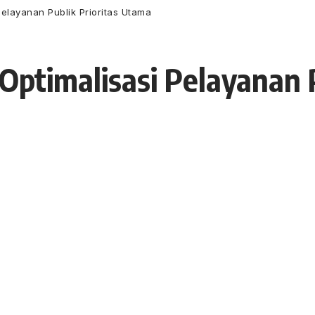
elayanan Publik Prioritas Utama
Optimalisasi Pelayanan P
21 Mei 2019
42 Views
sama 11 kabupaten/kota se-Provinsi