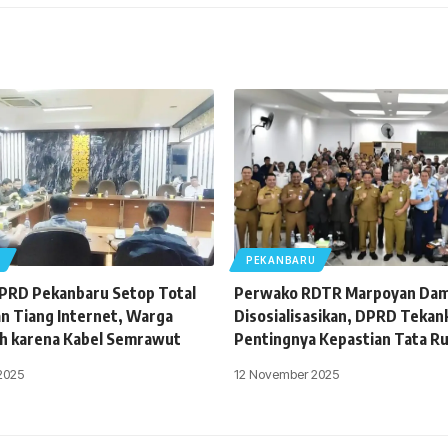
U
PEKANBARU
DPRD Pekanbaru Setop Total
Perwako RDTR Marpoyan Dam
 Tiang Internet, Warga
Disosialisasikan, DPRD Tekan
h karena Kabel Semrawut
Pentingnya Kepastian Tata R
2025
12 November 2025