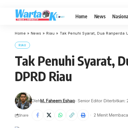
Home
News
Nasiona
Home
»
News
»
Riau
»
Tak Penuhi Syarat, Dua Ranperda 
RIAU
Tak Penuhi Syarat, 
DPRD Riau
Oleh
M. Faheem Eshaq
- Senior Editor
Diterbitkan:
2 Menit Membaca
Share