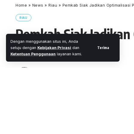
Home
»
News
»
Riau
»
Pemkab Siak Jadikan Optimalisasi P
RIAU
Pemkab Siak Jadikan 
Dengan menggunakan situs ini, Anda
Utama
Terima
setuju dengan
Kebijakan Privasi
dan
Ketentuan Penggunaan
layanan kami.
Oleh
M. Faheem Eshaq
- Senior Editor
Diterbitkan: 
2 Menit Membaca
Share
Wartaoke.com, Siak-
Kabupaten Siak ber