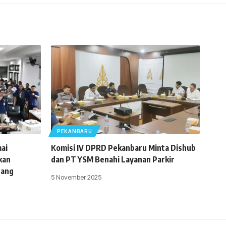
PEKANBARU
ai
Komisi IV DPRD Pekanbaru Minta Dishub
kan
dan PT YSM Benahi Layanan Parkir
uang
5 November 2025