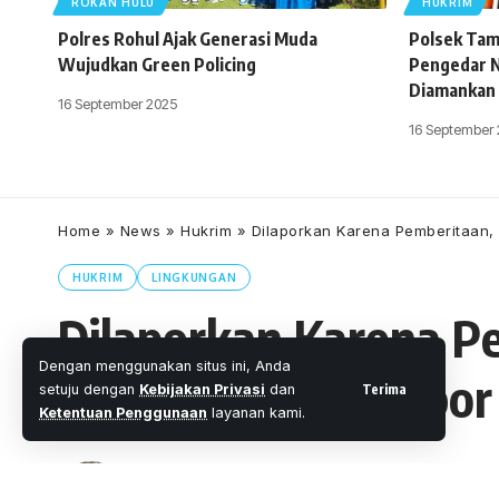
ROKAN HULU
HUKRIM
Polres Rohul Ajak Generasi Muda
Polsek Tam
Wujudkan Green Policing
Pengedar N
Diamankan
16 September 2025
16 September
Home
»
News
»
Hukrim
»
Dilaporkan Karena Pemberitaan, 
HUKRIM
LINGKUNGAN
Dilaporkan Karena P
Dengan menggunakan situs ini, Anda
Alamat ” Akan Lapor 
Terima
setuju dengan
Kebijakan Privasi
dan
Ketentuan Penggunaan
layanan kami.
Oleh
M. Faheem Eshaq
- Senior Editor
Diterbitkan: