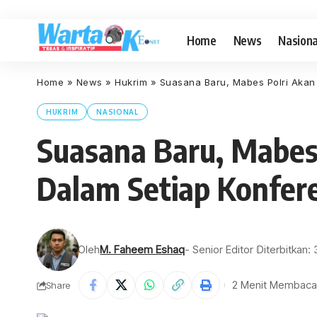
Home
News
Nasiona
Home
»
News
»
Hukrim
»
Suasana Baru, Mabes Polri Akan 
HUKRIM
NASIONAL
Suasana Baru, Mabes 
Dalam Setiap Konfer
Oleh
M. Faheem Eshaq
- Senior Editor
Diterbitkan:
2 Menit Membaca
Share