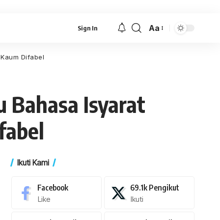
Aa
Sign In
Font
Resizer
 Kaum Difabel
u Bahasa Isyarat
fabel
Ikuti Kami
Facebook
69.1k
Pengikut
Like
Ikuti