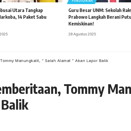
PENDIDIKAN
busai Utara Tangkap
Guru Besar UNM: Sekolah Raky
arkoba, 14 Paket Sabu
Prabowo Langkah Berani Putu
Kemiskinan!
 2025
28 Agustus 2025
Tommy Manungkalit, ” Salah Alamat ” Akan Lapor Balik
emberitaan, Tommy Manu
Balik
 29 Januari 2021
18 Views