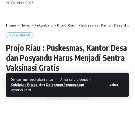
28 Oktober 2025
Home
»
News
»
Pekanbaru
»
Projo Riau : Puskesmas, Kantor Desa dan Posyandu Harus Menjadi Sentra Vaksinasi Gratis
PEKANBARU
Projo Riau : Puskesmas, Kantor Desa
dan Posyandu Harus Menjadi Sentra
Vaksinasi Gratis
Dengan menggunakan situs ini, Anda setuju dengan
Oleh
M. Faheem Eshaq
- Senior Editor
Diterbitkan: 13 Juli 2021
Kebijakan Privasi
dan
Ketentuan Penggunaan
Terima
17 Views
layanan kami.
3 Menit Membaca
PEKANBARU, WARTAOKE.NET
Setelah batalnya Kimia Farma mengadakan Vaksinasi