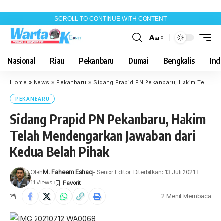
SCROLL TO CONTINUE WITH CONTENT
Aa
Font
Resizer
Nasional
Riau
Pekanbaru
Dumai
Bengkalis
Indr
Home
»
News
»
Pekanbaru
»
Sidang Prapid PN Pekanbaru, Hakim Telah Mendengarkan Jawaban dari Kedua Belah Pihak
PEKANBARU
Sidang Prapid PN Pekanbaru, Hakim
Telah Mendengarkan Jawaban dari
Kedua Belah Pihak
Oleh
M. Faheem Eshaq
- Senior Editor
Diterbitkan: 13 Juli 2021
11 Views
2 Menit Membaca