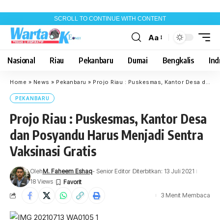
SCROLL TO CONTINUE WITH CONTENT
Aa
Font
Resizer
Nasional
Riau
Pekanbaru
Dumai
Bengkalis
Indr
Home
»
News
»
Pekanbaru
»
Projo Riau : Puskesmas, Kantor Desa dan Posyandu Harus Menjadi Sentra Vaksinasi Gratis
PEKANBARU
Projo Riau : Puskesmas, Kantor Desa
dan Posyandu Harus Menjadi Sentra
Vaksinasi Gratis
Oleh
M. Faheem Eshaq
- Senior Editor
Diterbitkan: 13 Juli 2021
18 Views
3 Menit Membaca