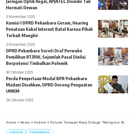
Jaringan Optik Ilegal, APJATEL Disindir Tak
Hormati Dewan
3 November 2025
Komisi I DPRD Pekanbaru Geram, Hearing
Penataan Kabel Internet Batal Karena Pihak
Terkait Mangkir
3 November 2025
DPRD Pekanbaru Soroti Draf Perwako
Pemilihan RT/RW, Sejumlah Pasal Dinilai
Berpotensi Timbulkan Polemik
30 Oktober 2025
Perda Penyertaan Modal BPR Pekanbaru
Madani Disahkan, DPRD Dorong Penguatan
UMKM
28 Oktober 2025
Home
»
News
»
Hukrim
»
Polsek Tenayan Raya Diduga “Mengulur Waktu” Laporan Masyarakat Perihal Pencurian Tanah
HUKRIM
PEKANBARU