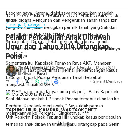
Raya berani dan tegas serta menetapkan tersangka dalam
Laporan saya. Karena, disini saya mengadukan masalah
Home
»
News
»
Hukrim
»
Pelaku Pencabulan Anak Dibawah Umur dari Tahun 2014 Ditangkap Polisi
tindak pidana Pencurian dan Pengerukan Tanah tanpa Izin.
HUKRIM
KAMPAR
yang dimana, jelas merugikan pemilik tanah yang Sah dan
memiliki Surat Hak Milik (SHM) atas nama Freddy
Pelaku Pencabulan Anak Dibawah
Simanjuntak. Dimana, telah memberikan kuasa penuh
Umur dari Tahun 2014 Ditangkap
kepada saya untuk mengawasi dan menjaga tanah miliknya.
Polisi
Singkatnya
Sementara itu, Kapolsek Tenayan Raya AKP. Manapar
Oleh
M. Faheem Eshaq
- Senior Editor
Diterbitkan: 13 Juli 2021
Situmeang saat dikonfirmasi perihal perkembangan kasus
18 Views
Laporan Tindak Pidana Pencurian Tanah tersebut
2 Menit Membaca
menjawab masih SP2HP.
“SP2HP bang, coba tanya sama pelapor,”. Balas Kapolsek
Saat ditanya apakah LP tindak Pidana tersebut akan lari ke
Perdata. Kapolsek menjawab, ” Saya tidak pernah
TAPUNG HILIR, KAMPAR, WARTAOKE.NET
melarikannya ke Perdata,”. Singkatnya. ***
Unit Reskrim Polsek Tapung Hilir ungkap kasus pencabulan
terhadap anak dibawah umur, pelaku ditangkap pada Senin