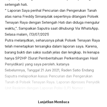
setengah hati.
” Laporan Saya perihal Pencurian dan Pengerukan Tanah
atas nama Freddy Simanjutak sepertinya ditangani Polsek
Tenayan Raya dengan Setengah Hati dan diduga mengulur
waktu,”. Sampaikan Saputra saat dihubungi Via WhatsApp.
Selasa malam, (13/07/2021)
Putra melanjutkan, seharusnya pihak Polsek Tenayan Raya
telah menetapkan tersangka dalam laporan saya. Karena,
barang bukti dan saksi sudah jelas dan lengkap. Ini kenapa
hanya SP2HP (Surat Pemberitahuan Perkembangan Hasil
Penyidikan) yang saya peroleh. katanya
Sebelumnya, Tanggal 21 Juni 2021, Raden Satio Endang
Saputra melaporkan kasus Pencurian dan Pengerukan
Tanah di Polsek Tenayan Raya. Laporan diproses Penyidik
Unit Reskrim dengan Laporan Polisi (LP) Nomor :
LP/337/B/VI/2021. Sudah Hampir 3 Minggu laporan dari
Raden Satio Endang Saputra berjalan.
Lanjutkan Membaca
Dirinya berharap, Kepala polisi sektor (Kapolsek) Tenayan