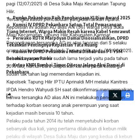
pagi (12/07/2021) di Desa Suka Maju Kecamatan Tapung
Hilir.
Pemko Pekanbaru Raih Penghargaan KI Riau Award 2025
Tersangka kasus pencabulan yang diamankan Aparat
Komisi IV DPRD Pekanbaru Setop Total Pemasangan
Kepolisian ini adalah AD alias AN (56) warga Desa Suka
Tiang Internet, Warga Makin Resah karena Kabel Semrawut
Maju Kecamatan Tapung Hilir Kabupaten Kampar.
Perwako RDTR Marpoyan Damai Disosialisasikan, DPRD
Penangkapan tersangka AD ini atas laporan dari S selaku
Tekankan Pentingnya Kepastian Tata Ruang
orang tua korban ke Polsek Tapung Hilir pada (05/06/2021).
Komisi IV DPRD Pekanbaru Minta Dishub dan PT YSM
Benahi Layanan Parkir
Sebenarnya peristiwa sudah lama terjadi yaitu pada tahun
Ketua KNPI Rumbai Timur Diteror Jelang Aksi Damai di
2014 lalu, namun baru dilaporkan karena pihak keluarga
Pekanbaru
sudah tak tahan lagi memendam kejadian ini.
Kapolsek Tapung Hilir IPTU Aprinaldi MH melalui Kanitres
IPDA Hendro Wahyudi SH saat dikonfirmasi menyampaikan,
bahwa tersangka AD alias AN ini melakukan pencabulan
terhadap korban seorang anak perempuan yang saat
kejadian masih berusia 10 tahun.
Pelaku pada tahun 2014 itu telah menyetubuhi korban
sebanyak dua kali, yang pertama dilakukan di kebun milik
pelaku di wilayah Desa Suka Maju dan yang kedua di kebun