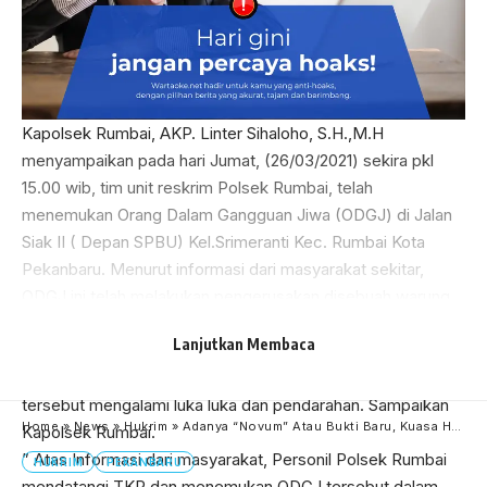
Kapolsek Rumbai, AKP. Linter Sihaloho, S.H.,M.H
menyampaikan pada hari Jumat, (26/03/2021) sekira pkl
15.00 wib, tim unit reskrim Polsek Rumbai, telah
menemukan Orang Dalam Gangguan Jiwa (ODGJ) di Jalan
Siak II ( Depan SPBU) Kel.Srimeranti Kec. Rumbai Kota
Pekanbaru. Menurut informasi dari masyarakat sekitar,
ODGJ ini telah melakukan pengerusakan disebuah warung,
berikut barang yang ada didalam nya seperti, ( Kaca Lemari
Lanjutkan Membaca
Es Pecah ) milik Rosti Br Silitonga.Pengrusakan dilakukan
dengan menggunakan tangan yang mengakibatkan ODGJ
tersebut mengalami luka luka dan pendarahan. Sampaikan
Home
»
News
»
Hukrim
»
Adanya “Novum” Atau Bukti Baru, Kuasa Hukum Suripto Dkk Ajukan Peninjauan Kembali ke PN kota Pekanbaru
Kapolsek Rumbai.
” Atas Informasi dari masyarakat, Personil Polsek Rumbai
HUKRIM
PEKANBARU
mendatangi TKP dan menemukan ODGJ tersebut dalam