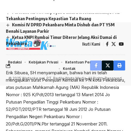
52/PDT/2012/PTR tertanggal 18 Juni 2012 Jo Putusan
Tiang Internet, Warga Makin Resah karena Kabel Semrawut
Pengadilan Negeri Pekanbaru Nomor :
Perwako RDTR Marpoyan Damai Disosialisasikan, DPRD
20/Pdt.G/2011/PN.Pbr tertanggal 21 November 2011.
Tekankan Pentingnya Kepastian Tata Ruang
Sebagaimana, memori Peninjauan Kembali dengan Nomor :
Komisi IV DPRD Pekanbaru Minta Dishub dan PT YSM
29/ESP-LO/MPK/III/2021, tertanggal 29 Maret 2021 yang
Benahi Layanan Parkir
telah diterima dan teregister pada Kepaniteraan Pengadilan
Ketua KNPI Rumbai Timur Diteror Jelang Aksi Damai di
Pekanbaru
Negeri Pekanbaru tertanggal 29 Maret 2021.
Ikuti Kami
” Dasar Pengajuan Peninjauan kembali ini, dikarenakan
adanya alasan – alasan yang bersifat umum dan khusus.
Redaksi
Kebijakan Privasi
Ketentuan Penggunaan
Iklan
Dimana, diantaranya “ terdapat suatu kekhilafan Hakim atau
Kontak
suatu kekeliruan yang nyata ” dalam pengertian
© 2025 Wartaoke.net. PT. Redila Warta Media. All Rights Reserved.
menerapkan hukum terhadap pembuktian ”. Sampaikan
Erick kepada wartaoke.net
Lanjutnya, surat peninjauan kembali ini juga, atas ditemukan
” Novum “
atau bukti baru terhadap dasar surat Termohon.
Dimana, peninjauan kembali dalam penerbitannya SHM
No.738 sebagaimana Perubahaan SHM No.1772 ( Budi
Gunawan ). dimana Surat Keterangan Ganti Rugi (SKGR)