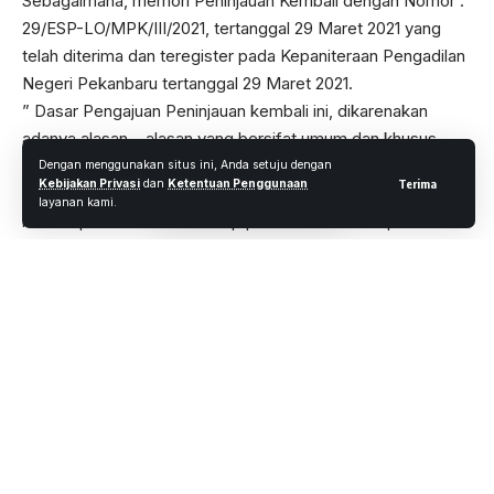
antara Syahrial dengan H. Suarni tertanggal 20 Maret 1982,
yang mana surat SKGR nya dibatalkan oleh camat Marzuki
Darwis. Dikarenakan, luas ukuran tanahnya sudah habis.
Ucapnya
Dengan menggunakan situs ini, Anda setuju dengan
Kebijakan Privasi
dan
Ketentuan Penggunaan
Terima
layanan kami.
Sebagaimana surat keterangan dari mengelola tanah,
tertanggal 15 Desember 1981, atas nama syahrial sudah