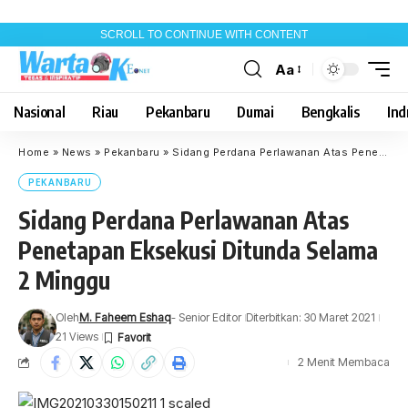
SCROLL TO CONTINUE WITH CONTENT
Aa
Font
Resizer
Nasional
Riau
Pekanbaru
Dumai
Bengkalis
Indr
Home
»
News
»
Pekanbaru
»
Sidang Perdana Perlawanan Atas Penetapan Eksekusi Ditunda Selama 2 Minggu
PEKANBARU
Sidang Perdana Perlawanan Atas
Penetapan Eksekusi Ditunda Selama
2 Minggu
Oleh
M. Faheem Eshaq
- Senior Editor
Diterbitkan: 30 Maret 2021
21 Views
2 Menit Membaca