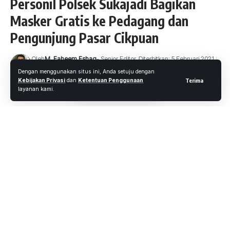
Personil Polsek Sukajadi Bagikan
Masker Gratis ke Pedagang dan
Pengunjung Pasar Cikpuan
Oleh
M. Faheem Eshaq
- Senior Editor
Diterbitkan: 5 Februari 2021
14 Views
Dengan menggunakan situs ini, Anda setuju dengan
Kebijakan Privasi
dan
Ketentuan Penggunaan
Terima
2 Menit Membaca
layanan kami.