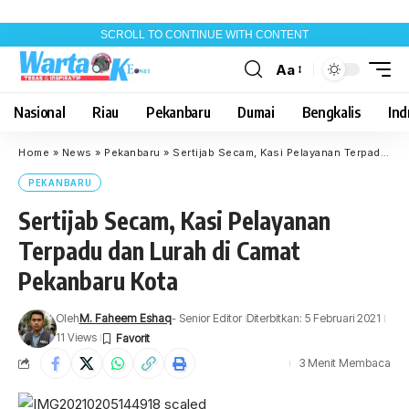
SCROLL TO CONTINUE WITH CONTENT
Aa
Font
Resizer
Nasional
Riau
Pekanbaru
Dumai
Bengkalis
Indr
Home
»
News
»
Pekanbaru
»
Sertijab Secam, Kasi Pelayanan Terpadu dan Lurah di Camat Pekanbaru Kota
PEKANBARU
Sertijab Secam, Kasi Pelayanan
Terpadu dan Lurah di Camat
Pekanbaru Kota
Oleh
M. Faheem Eshaq
- Senior Editor
Diterbitkan: 5 Februari 2021
11 Views
3 Menit Membaca