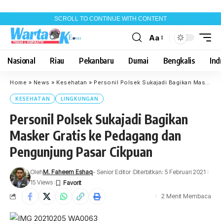
SCROLL TO CONTINUE WITH CONTENT
Aa
Font
Resizer
Nasional
Riau
Pekanbaru
Dumai
Bengkalis
Indr
Home
»
News
»
Kesehatan
»
Personil Polsek Sukajadi Bagikan Masker Gratis ke Pedagang dan Pengunjung Pasar Cikpuan
KESEHATAN
LINGKUNGAN
Personil Polsek Sukajadi Bagikan
Masker Gratis ke Pedagang dan
Pengunjung Pasar Cikpuan
Oleh
M. Faheem Eshaq
- Senior Editor
Diterbitkan: 5 Februari 2021
15 Views
2 Menit Membaca