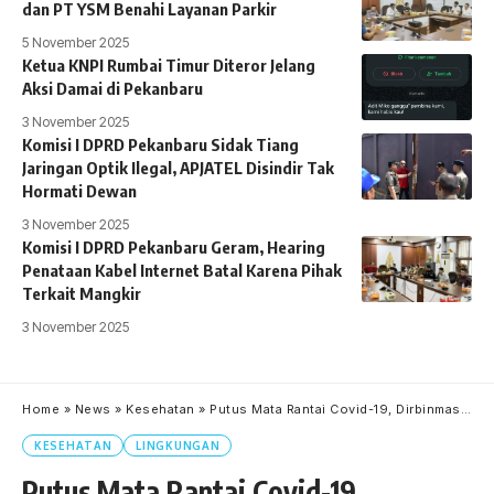
dan PT YSM Benahi Layanan Parkir
5 November 2025
Ketua KNPI Rumbai Timur Diteror Jelang
Aksi Damai di Pekanbaru
3 November 2025
Komisi I DPRD Pekanbaru Sidak Tiang
Jaringan Optik Ilegal, APJATEL Disindir Tak
Hormati Dewan
3 November 2025
Komisi I DPRD Pekanbaru Geram, Hearing
Penataan Kabel Internet Batal Karena Pihak
Terkait Mangkir
3 November 2025
Home
»
News
»
Kesehatan
»
Putus Mata Rantai Covid-19, Dirbinmas Polda Riau Bagikan Masker dan Imbau Masyarakat Patuhi Prokes 4 M
KESEHATAN
LINGKUNGAN
Putus Mata Rantai Covid-19,