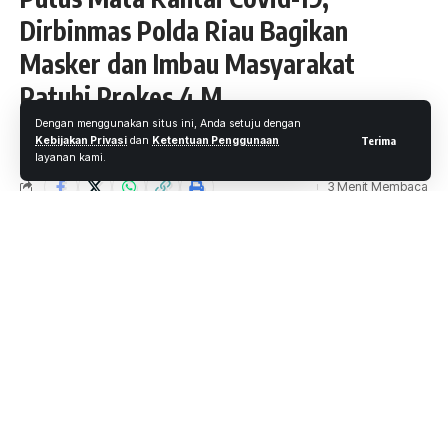
Dirbinmas Polda Riau Bagikan
Masker dan Imbau Masyarakat
Patuhi Prokes 4 M
Dengan menggunakan situs ini, Anda setuju dengan
Oleh
M. Faheem Eshaq
- Senior Editor
Diterbitkan: 5 Februari 2021
Kebijakan Privasi
dan
Ketentuan Penggunaan
Terima
10 Views
layanan kami.
3 Menit Membaca
Pekanbaru.wartaoke.net
Direktorat Pembinaan Masyarakat (Dirbinmas) Polda Riau
melaksanakan aksi sosial dengan membagikan masker dan
Air Mineral kepada masyarakat yang berolahraga di sore
hari tepatnya di Jalan. Sudirman Lapangan MTQ Gedung
Anjungan Seni Idrus Tintin (ASIT). Jumat, (5/02/2021) Sore
Kegiatan pembagian masker di pimpin oleh AKBP Rudi