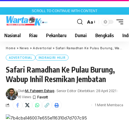
SCROLL TO CONTINUE WITH CONTENT
Aa
Font
Resizer
Nasional
Riau
Pekanbaru
Dumai
Bengkalis
Indr
Home
»
News
»
Advertorial
»
Safari Ramadhan Ke Pulau Burung, Wabup Inhil Resmikan Jembatan
ADVERTORIAL
INDRAGIRI HILIR
Safari Ramadhan Ke Pulau Burung,
Wabup Inhil Resmikan Jembatan
Oleh
M. Faheem Eshaq
- Senior Editor
Diterbitkan: 28 April 2021
16 Views
1 Menit Membaca