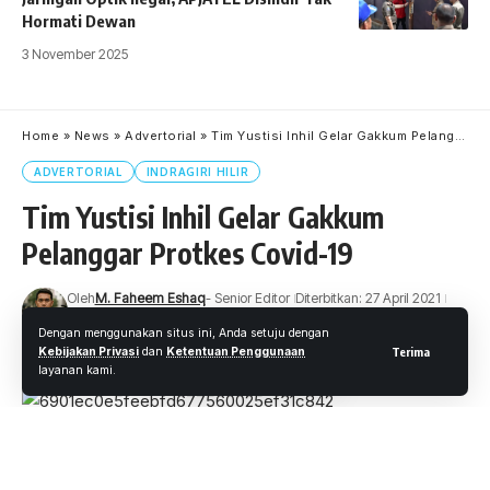
Hormati Dewan
3 November 2025
Home
»
News
»
Advertorial
»
Tim Yustisi Inhil Gelar Gakkum Pelanggar Protkes Covid-19
ADVERTORIAL
INDRAGIRI HILIR
Tim Yustisi Inhil Gelar Gakkum
Pelanggar Protkes Covid-19
Oleh
M. Faheem Eshaq
- Senior Editor
Diterbitkan: 27 April 2021
25 Views
Dengan menggunakan situs ini, Anda setuju dengan
3 Menit Membaca
Kebijakan Privasi
dan
Ketentuan Penggunaan
Terima
layanan kami.
Tembilahan, Wartaoke.net –
Sejumlah warga pelanggar
Protokol kesehatan (Protkes) Covid-19 yang melintas di