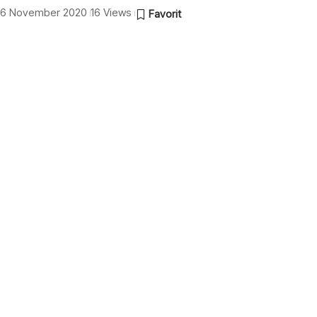
: 16 November 2020
16 Views
a dan Kapolda Jabar Irjen Rudy Sufahriadi dicopot
itannya dengan munculnya kerumunan di sejumlah
a diganti dari jabatannya. Ia dipindahkan sebagai
olri Irjen Pol Argo Yuwono di Mabes Polri, Jakarta
Pol Rudy Sufahriadi dicopot dari jabatannya. Ia
i.