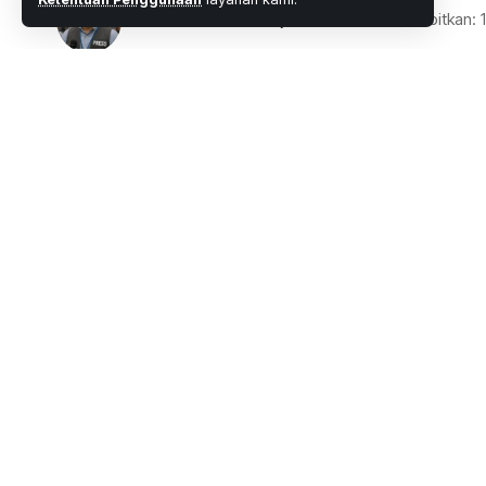
Oleh
M. Faheem Eshaq
- Senior Editor
Diterbitkan
1 Menit Membaca
Share
Wartaoke.net
KapoldaMetro Jaya Irjen Pol Nana Sudjan
SHARE
dari jabatannya. Pencopotan ini erat ka
acara yang dihadiri Habib Rizieq Syihab.
“Kapolda Metro Jaya Irjen Pol Nana Sudjan
asisten ahli Kapolrk,” kata Kadiv Humas P
Selatan, Senin (16/11).
Argo menyebut, Kapolda Jawa Barat Irjen 
dipindahkan ke Widyaswara Lemdiklat Polr