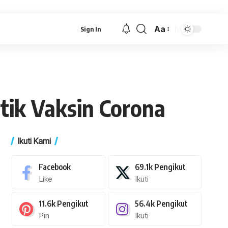
Aa
Sign In
Font
Resizer
tik Vaksin Corona
Ikuti Kami
Facebook
69.1k
Pengikut
Like
Ikuti
11.6k
Pengikut
56.4k
Pengikut
Pin
Ikuti