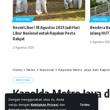
NASIONAL
NASIONAL
Resmi Libur! 18 Agustus 2025 Jadi Hari
Bendera Ba
Libur Nasional untuk Rayakan Pesta
Jelang HUT
Rakyat
2 Agustus 202
2 Agustus 2025
Home
»
News
»
Nasional
»
Kapolda Metro Jaya dan Kapold
NASIONAL
Kapolda Metro Jaya d
Dengan menggunakan situs ini, Anda
Terima
setuju dengan
Kebijakan Privasi
dan
Ketentuan Penggunaan
layanan kami.