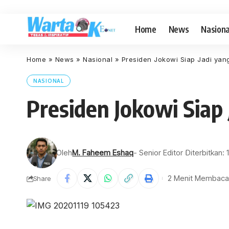
Home
News
Nasiona
Home
»
News
»
Nasional
»
Presiden Jokowi Siap Jadi yan
NASIONAL
Presiden Jokowi Siap
Oleh
M. Faheem Eshaq
- Senior Editor
Diterbitkan
2 Menit Membaca
Share