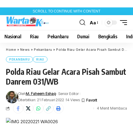
SCROLL TO CONTINUE WITH CONTENT
Aa
Font
Resizer
Nasional
Riau
Pekanbaru
Dumai
Bengkalis
Indr
Home
»
News
»
Pekanbaru
»
Polda Riau Gelar Acara Pisah Sambut Danrem 031/WB
PEKANBARU
RIAU
Polda Riau Gelar Acara Pisah Sambut
Danrem 031/WB
Oleh
M. Faheem Eshaq
- Senior Editor
Diterbitkan: 21 Februari 2022
14 Views
4 Menit Membaca