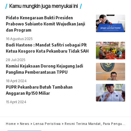
Kamu mungkin juga menyukai ini
Pidato Kenegaraan Bukti Presiden
Prabowo Subianto Komit Wujudkan Janji
dan Program
16 Agustus 2025
Budi Hastono : Mandat Safitri sebagai Plt
Ketua Kosgoro Kota Pekanbaru Tidak SAH
28 Juli 2025
Komisi Kejaksaan Dorong Kejagung Jadi
Panglima Pemberantasan TPPU
18 April 2024
PUPR Pekanbaru Butuh Tambahan
Anggaran Rp150 Miliar
15 April 2024
Home
»
News
»
Lensa Peristiwa
»
Resmi Terima Mandat, Para Pengurus DPAC Granat Tenayan Raya Kunjungi Dua Kantor Camat