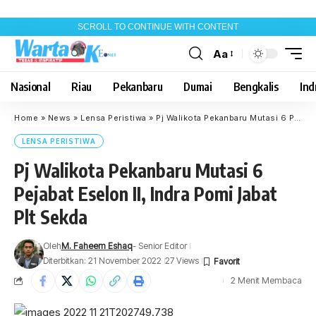
SCROLL TO CONTINUE WITH CONTENT
Aa
Font
Resizer
Nasional
Riau
Pekanbaru
Dumai
Bengkalis
Indr
Home
»
News
»
Lensa Peristiwa
»
Pj Walikota Pekanbaru Mutasi 6 Pejabat Eselon II, Indra Pomi Jabat Plt Sekda
LENSA PERISTIWA
Pj Walikota Pekanbaru Mutasi 6
Pejabat Eselon II, Indra Pomi Jabat
Plt Sekda
Oleh
M. Faheem Eshaq
- Senior Editor
Diterbitkan: 21 November 2022
27 Views
2 Menit Membaca