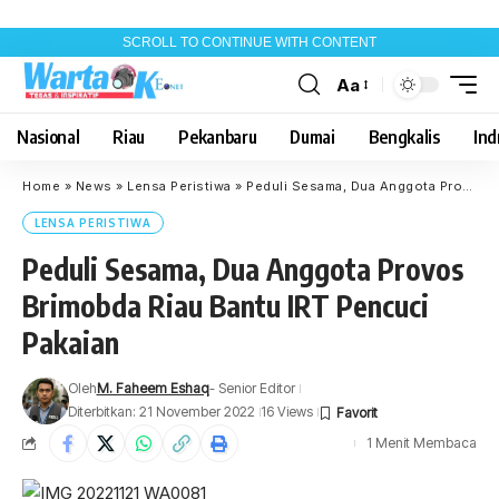
SCROLL TO CONTINUE WITH CONTENT
Aa
Font
Resizer
Nasional
Riau
Pekanbaru
Dumai
Bengkalis
Indr
Home
»
News
»
Lensa Peristiwa
»
Peduli Sesama, Dua Anggota Provos Brimobda Riau Bantu IRT Pencuci Pakaian
LENSA PERISTIWA
Peduli Sesama, Dua Anggota Provos
Brimobda Riau Bantu IRT Pencuci
Pakaian
Oleh
M. Faheem Eshaq
- Senior Editor
Diterbitkan: 21 November 2022
16 Views
1 Menit Membaca