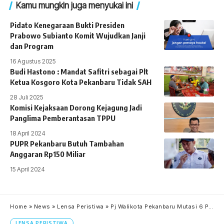
Kamu mungkin juga menyukai ini
Pidato Kenegaraan Bukti Presiden
Prabowo Subianto Komit Wujudkan Janji
dan Program
16 Agustus 2025
Budi Hastono : Mandat Safitri sebagai Plt
Ketua Kosgoro Kota Pekanbaru Tidak SAH
28 Juli 2025
Komisi Kejaksaan Dorong Kejagung Jadi
Panglima Pemberantasan TPPU
18 April 2024
PUPR Pekanbaru Butuh Tambahan
Anggaran Rp150 Miliar
15 April 2024
Home
»
News
»
Lensa Peristiwa
»
Pj Walikota Pekanbaru Mutasi 6 Pejabat Eselon II, Indra Pomi Jabat Plt Sekda
LENSA PERISTIWA