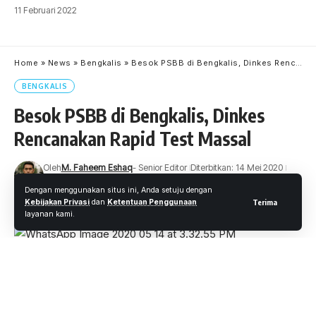
11 Februari 2022
Home
»
News
»
Bengkalis
»
Besok PSBB di Bengkalis, Dinkes Rencanakan Rapid Test Massal
BENGKALIS
Besok PSBB di Bengkalis, Dinkes
Rencanakan Rapid Test Massal
Oleh
M. Faheem Eshaq
- Senior Editor
Diterbitkan: 14 Mei 2020
18 Views
Dengan menggunakan situs ini, Anda setuju dengan
3 Menit Membaca
Kebijakan Privasi
dan
Ketentuan Penggunaan
Terima
layanan kami.
Wartaoke.net
, BENGKALIS
– Pemerintah Kabupaten
(Pemkab) Bengkalis menyatakan kesiapannya menggelar
Pembatasan Sosial Berkala Besar (PSBB) bersama lima