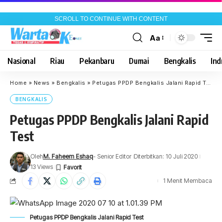
SCROLL TO CONTINUE WITH CONTENT
Aa
Font
Resizer
Nasional
Riau
Pekanbaru
Dumai
Bengkalis
Indr
Home
»
News
»
Bengkalis
»
Petugas PPDP Bengkalis Jalani Rapid Test
BENGKALIS
Petugas PPDP Bengkalis Jalani Rapid
Test
Oleh
M. Faheem Eshaq
- Senior Editor
Diterbitkan: 10 Juli 2020
13 Views
1 Menit Membaca
Petugas PPDP Bengkalis Jalani Rapid Test