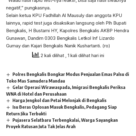
“Walau hasil rapid test-nya reaktif, bisa saja hasil swabnya
negatif,” pungkasnya.
Selain ketua KPU Fadhillah Al Mausuly dan anggota KPU
lainnya, rapid test juga disaksikan langsung oleh Plh Bupati
Bengkalis, H Bustami HY, Kapolres Bengkalis AKBP Hendra
Gunawan, Dandim 0303 Bengkalis Letkol Inf Lizardo
Gumay dan Kajari Bengkalis Nanik Kushartanti. (ro)
2 kali dilihat
, 1 kali dilihat hari ini
Polres Bengkalis Bongkar Modus Penjualan Emas Palsu di
Toko Mas Samudera Mandau
Gelar Operasi Wirawaspada, Imigrasi Bengkalis Periksa
WNA di Hotel dan Perusahaan
Harga Jengkol dan Petai Melonjak di Bengkalis
Isu Beras Oplosan Masuk Bengkalis, Pedagang Siap
Return Jika Terbukti
Pujasera Selatbaru Terbengkalai, Warga Sayangkan
Proyek Ratusan Juta Tak Jelas Arah