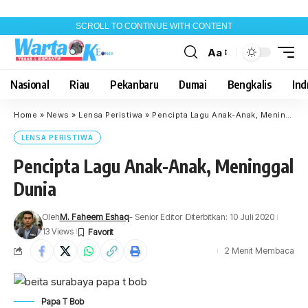
SCROLL TO CONTINUE WITH CONTENT
Aa
Font
Resizer
Nasional
Riau
Pekanbaru
Dumai
Bengkalis
Indr
Home
»
News
»
Lensa Peristiwa
»
Pencipta Lagu Anak-Anak, Meninggal Dunia
LENSA PERISTIWA
Pencipta Lagu Anak-Anak, Meninggal
Dunia
Oleh
M. Faheem Eshaq
- Senior Editor
Diterbitkan: 10 Juli 2020
13 Views
2 Menit Membaca
Papa T Bob