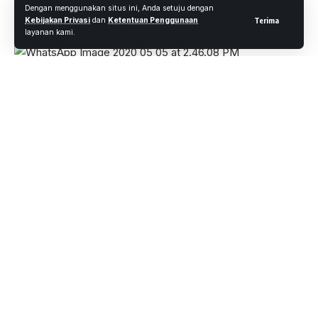
26 Views
Dengan menggunakan situs ini, Anda setuju dengan
4 Menit Membaca
Kebijakan Privasi
dan
Ketentuan Penggunaan
Terima
layanan kami.
Wartaoke.net
, Solo
– Didi Kempot meninggal dunia
Selasa 5 Mei 2020. Didi Kempot meninggal 20 menit
setelah dilarikan ke rumah sakit.
Penyanyi yang dijuluki The Godfather of Broken Heart ini
meninggal dunia di usia 53 tahun ini datang ke RS Kasih Ibu
pukul 07.25 WIB.
Didi Kempot Meninggal dunia pukul 07.45 WIB. Didi Kempot
meninggal dunia di Rumah Sakit (RS) Kasih Ibu Solo.
Asisten Manajer Humas RS Kasih Ibu, Solo, dr. Divan
Fernandes melalui layanan perpesanan Whastapp, Selasa,
mengatakan Didi Kempot sampai di RS tersebut pukul 07.25
WIB dalam kondisi henti jantung.
Menurut dia, pihak RS sudah melakukan berbagai upaya