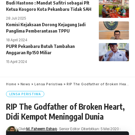
Budi Hastono : Mandat Safitri sebagai Plt
Ketua Kosgoro Kota Pekanbaru Tidak SAH
28 Juli 2025
Komisi Kejaksaan Dorong Kejagung Jadi
Panglima Pemberantasan TPPU
18 April 2024
PUPR Pekanbaru Butuh Tambahan
Anggaran Rp150 Miliar
15 April 2024
Home
»
News
»
Lensa Peristiwa
»
RIP The Godfather of Broken Heart, Didi Kempot Meninggal Dunia
LENSA PERISTIWA
RIP The Godfather of Broken Heart,
Didi Kempot Meninggal Dunia
Oleh
M. Faheem Eshaq
- Senior Editor
Diterbitkan: 5 Mei 2020