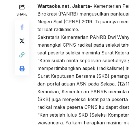
Wartaoke.net,
Jakarta-
Kementerian Pen
Birokrasi (PANRB) mengusulkan pantauan
SHARE
Negeri Sipil (CPNS) 2019. Tujuannya mema
terlibat radikalisme.
Sekretaris Kementerian PANRB Dwi Wahy
menangkal CPNS radikal pada seleksi tahu
saat peserta seleksi meminta Surat Ketera
“Kami sudah minta kepolisian sebetulnya
mempertimbangkan aspek (radikalisme) i
Surat Keputusan Bersama (SKB) penangan
dan portal aduan ASN pada Selasa, (12/11
Kemudian, Kementerian PANRB meminta i
(SKB) juga menyeleksi ketat para pesert
radikal maka peserta CPNS itu dapat dise
“Kan setelah lulus SKD (Seleksi Kompeten
wawancara. Ya kami harapkan masing-mas