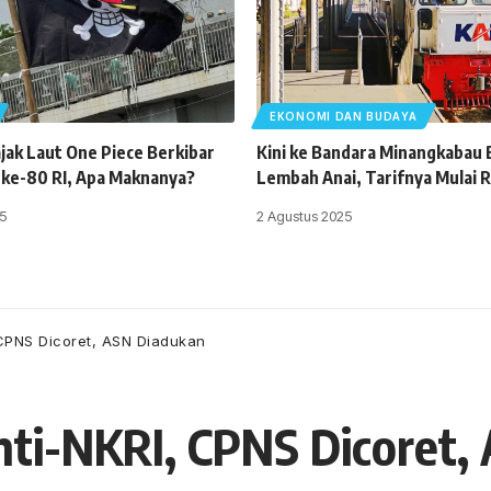
EKONOMI DAN BUDAYA
jak Laut One Piece Berkibar
Kini ke Bandara Minangkabau B
 ke-80 RI, Apa Maknanya?
Lembah Anai, Tarifnya Mulai 
5
2 Agustus 2025
 CPNS Dicoret, ASN Diadukan
nti-NKRI, CPNS Dicoret,