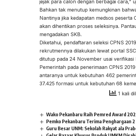
jejak para calon dengan berbagai cara,” u
Bahkan tak menutup kemungkinan bahwa m
Nantinya jika kedapatan medsos peserta
akan dihentikan proses seleksinya. Pant
mengadakan SKB.
Diketahui, pendaftaran seleksi CPNS 2019
rekrutmennya dilakukan lewat portal SSC
ditutup pada 24 November usai verifikas
Pemerintah pada penerimaan CPNS 2019 m
antaranya untuk kebutuhan 462 pemerin
37.425 formasi untuk kebutuhan 68 kemen
1 kali di
Wako Pekanbaru Raih Pemred Award 2026
Pemko Pekanbaru Terima Penghargaan 2
Guru Besar UNM: Sekolah Rakyat ala Pra
Gelar Bazaar Khusus Produk UMKM Disabil