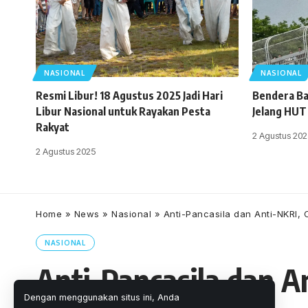
NASIONAL
NASIONAL
Resmi Libur! 18 Agustus 2025 Jadi Hari
Bendera Ba
Libur Nasional untuk Rayakan Pesta
Jelang HUT
Rakyat
2 Agustus 202
2 Agustus 2025
Home
»
News
»
Nasional
»
Anti-Pancasila dan Anti-NKRI,
NASIONAL
Anti-Pancasila dan A
Dengan menggunakan situs ini, Anda