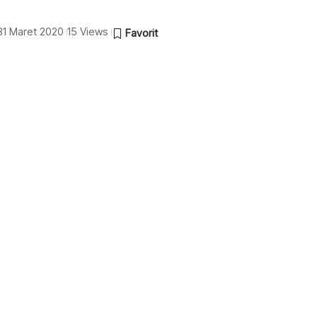
 31 Maret 2020
15 Views
a
perketat seleksi Calon Pegawai Negeri Sipil (CPNS)
a (ASN) dalam hal ideologi yang bertentangan
ementerian Pendayagunaan Aparatur Negara dan
u Atmaji menjelaskan, pemantauan dilakukan dibantu
 CPNS melalui Surat Keterangan Catatan Kepolisian
sial peserta. Langkah ini dilakukan guna mengetahui