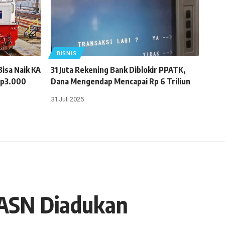
BISNIS
isa Naik KA
31 Juta Rekening Bank Diblokir PPATK,
Rp3.000
Dana Mengendap Mencapai Rp 6 Triliun
31 Juli 2025
 ASN Diadukan