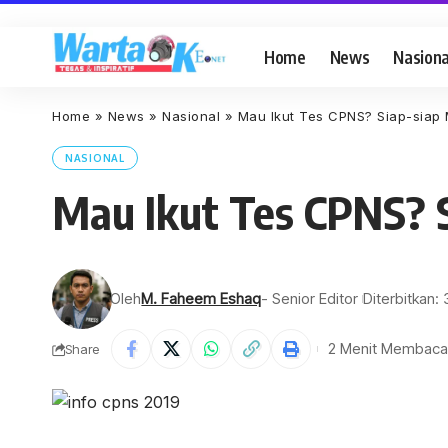
Home
News
Nasiona
Home
»
News
»
Nasional
»
Mau Ikut Tes CPNS? Siap-siap
NASIONAL
Mau Ikut Tes CPNS? 
Oleh
M. Faheem Eshaq
- Senior Editor
Diterbitkan: 
2 Menit Membaca
Share