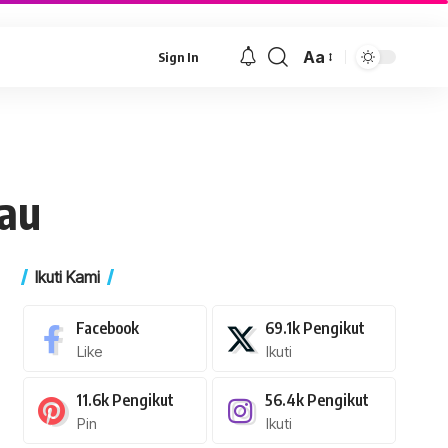
Aa
Sign In
Font
Resizer
tau
Ikuti Kami
Facebook
69.1k
Pengikut
Like
Ikuti
11.6k
Pengikut
56.4k
Pengikut
Pin
Ikuti