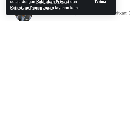
Terima
setuju dengan
Kebijakan Privasi
dan
Ketentuan Penggunaan
layanan kami.
Oleh
M. Faheem Eshaq
- Senior Editor
Diterbitkan:
5 Menit Membac
Share
Wartaoke.com, Jakarta-
Pemerintah mem
2019 serta aktivitas Aparatur Sipil Negar
SHARE
dengan Pancasila.
Untuk peserta CPNS 2019, Sekretaris K
Reformasi Birokrasi (PAN-RB), Dwi Wahy
oleh Polri.
Pertama, menelusuri rekam jejak peserta
(SKCK).
Kemudian, dilakukan pemantauan media so