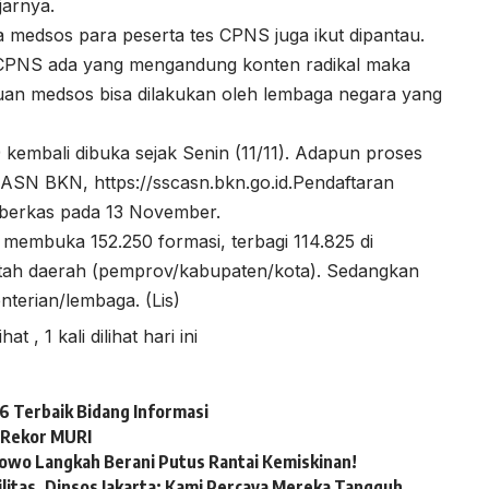
jarnya.
edsos para peserta tes CPNS juga ikut dipantau.
 CPNS ada yang mengandung konten radikal maka
auan medsos bisa dilakukan oleh lembaga negara yang
 kembali dibuka sejak Senin (11/11). Adapun proses
ASN BKN, https://sscasn.bkn.go.id.Pendaftaran
i berkas pada 13 November.
embuka 152.250 formasi, terbagi 114.825 di
tah daerah (pemprov/kabupaten/kota). Sedangkan
terian/lembaga. (Lis)
lihat
, 1 kali dilihat hari ini
 Terbaik Bidang Informasi
 Rekor MURI
bowo Langkah Berani Putus Rantai Kemiskinan!
itas, Dinsos Jakarta: Kami Percaya Mereka Tangguh