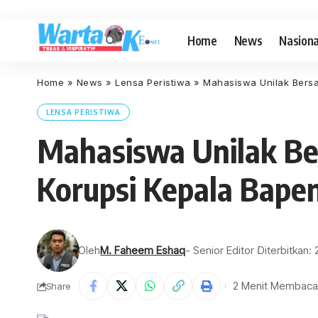
Home
News
Nasiona
Home
»
News
»
Lensa Peristiwa
»
Mahasiswa Unilak Bersa
LENSA PERISTIWA
Mahasiswa Unilak Be
Korupsi Kepala Bape
Oleh
M. Faheem Eshaq
- Senior Editor
Diterbitkan:
2 Menit Membaca
Share