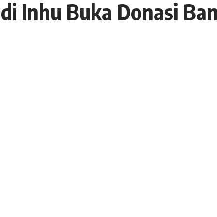
i di Inhu Buka Donasi B
 29 Agustus 2022
13 Views
a
rnama Arianto (34) mengidap penyakit tumor ganas
g berdomisili di Kelurahan Tanjung Gading,
ri Hulu (Inhu), Provinsi Riau.
 Tumor di mata sebelah kanan sudah besar yang