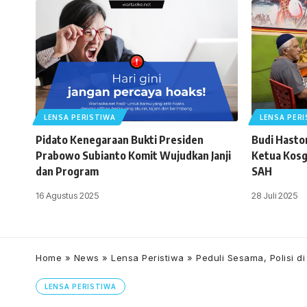
LENSA PERISTIWA
LENSA PER
Pidato Kenegaraan Bukti Presiden
Budi Haston
Prabowo Subianto Komit Wujudkan Janji
Ketua Kosg
dan Program
SAH
16 Agustus 2025
28 Juli 2025
Home
»
News
»
Lensa Peristiwa
»
Peduli Sesama, Polisi 
LENSA PERISTIWA