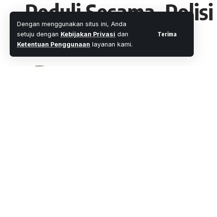
Peduli Sesama, Polis
Dengan menggunakan situs ini, Anda
Tumor Ganas
Terima
setuju dengan
Kebijakan Privasi
dan
Ketentuan Penggunaan
layanan kami.
Oleh
M. Faheem Eshaq
- Senior Editor
Diterbitkan:
3 Menit Membac
Share
WARTAOKE.NET, INHU –
Seorang pria be
di matanya.
SHARE
Arianto merupakan warga tidak mampu yan
Kecamatan Pasir Penyu, Kabupaten Indragi
Kondisi Arianto sangat memperihatinkan.