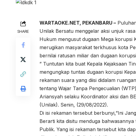
WARTAOKE.NET, PEKANBARU –
Puluhan
Unilak Bersatu menggelar aksi unjuk rasa
SHARE
Hukum mengusut dugaan Mega korupsi Kep
merugikan masyarakat terkhusus kota P
bernilai ratusan miliar dan dugaan korupsi
” Tuntutan kita buat Kepala Kejaksaan Ti
mengungkap tuntas dugaan korupsi Kepala
rekaman suara yang diisi didalam ruan
tentang Wajar Tanpa Pengecualian (WTP)
Ariansyah selaku Koordinator aksi dan B
(Unilak). Senin, (29/08/2022).
Di isi rekaman tersebut berbunyi,”Ini Ja
Berarti kita disitu menduga bahwasannya 
Publik. Yang isi rekaman tersebut kita da