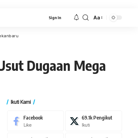
Aa
Sign In
Font
Resizer
Pekanbaru
u Usut Dugaan Mega
Ikuti Kami
Facebook
69.1k
Pengikut
Like
Ikuti