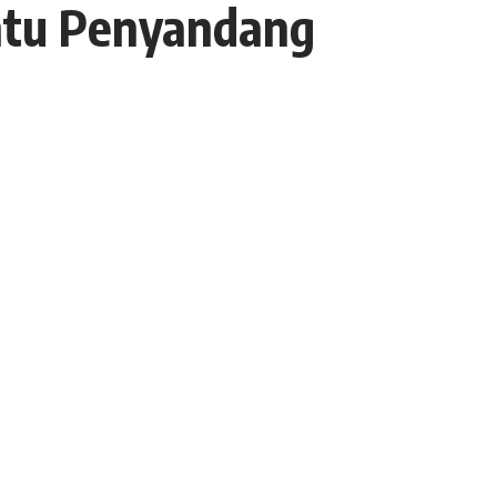
antu Penyandang
- Advertisement -