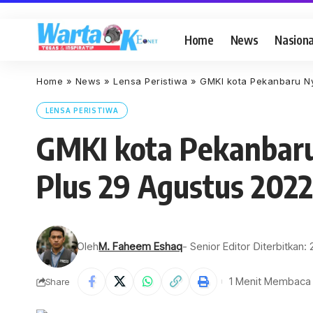
Home
News
Nasiona
Home
»
News
»
Lensa Peristiwa
»
GMKI kota Pekanbaru Ny
LENSA PERISTIWA
GMKI kota Pekanbaru 
Plus 29 Agustus 2022
Oleh
M. Faheem Eshaq
- Senior Editor
Diterbitkan:
1 Menit Membaca
Share