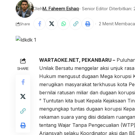
Oleh
M. Faheem Eshaq
- Senior Editor
Diterbitkan:
2 Menit Membaca
Share
WARTAOKE.NET, PEKANBARU –
Puluhan
Unilak Bersatu menggelar aksi unjuk rasa
SHARE
Hukum mengusut dugaan Mega korupsi Kep
merugikan masyarakat terkhusus kota P
bernilai ratusan miliar dan dugaan korupsi
” Tuntutan kita buat Kepala Kejaksaan Ti
mengungkap tuntas dugaan korupsi Kepala
rekaman suara yang diisi didalam ruan
tentang Wajar Tanpa Pengecualian (WTP)
Ariansyah selaku Koordinator aksi dan B