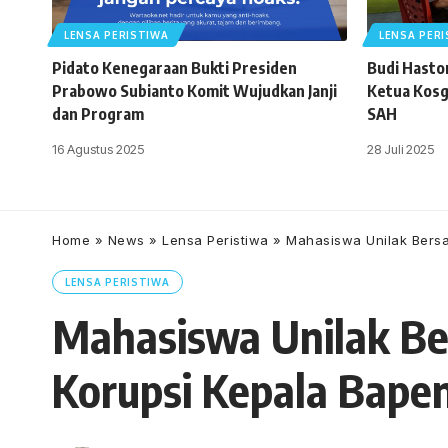
LENSA PERISTIWA
LENSA PER
Pidato Kenegaraan Bukti Presiden
Budi Haston
Prabowo Subianto Komit Wujudkan Janji
Ketua Kosg
dan Program
SAH
16 Agustus 2025
28 Juli 2025
Home
»
News
»
Lensa Peristiwa
»
Mahasiswa Unilak Bersa
LENSA PERISTIWA
Mahasiswa Unilak Be
Korupsi Kepala Bape