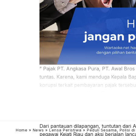
” Pajak PT. Angkasa Pura, PT. Awal Bros
tuntas. Karena, kami menduga Kepala B
korupsi terkait pembayaran pajak tersebut
Jadi, kami berharap Kajati Riau saat in
Korupsi Kepala Bapenda Pekanbaru yang t
tidak diindahkan dan tidak dilanjuti, mak
aksi yang lebih besar lagi. Singkatnya.
Dari pantauan dilapangan, tuntutan dari A
Home
»
News
»
Lensa Peristiwa
»
Peduli Sesama, Polisi 
pegawai Kejati Riau dan aksi berjalan lanc