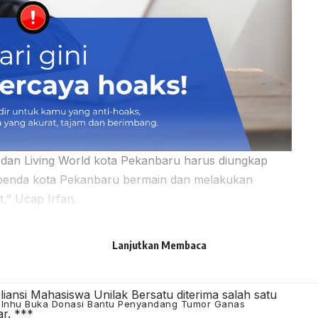
 dan Living World kota Pekanbaru harus diungkap
apenda kota Pekanbaru bermain dan melakukan
,” Ucap Irfan.
i bisa mengungkap dan mengusut laporan dugaan
elah dilaporkan sebelumnya. Jika tuntutan kami
Lanjutkan Membaca
a Aliansi Mahasiswa Unilak Bersatu akan melakukan
liansi Mahasiswa Unilak Bersatu diterima salah satu
di Inhu Buka Donasi Bantu Penyandang Tumor Ganas
ar. ***