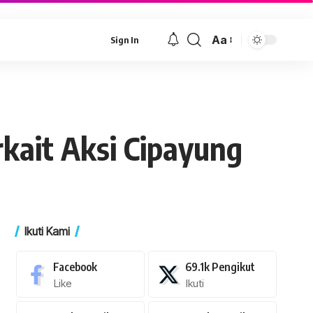
Aa
Sign In
Font
Resizer
kait Aksi Cipayung
Ikuti Kami
Facebook
69.1k
Pengikut
Like
Ikuti