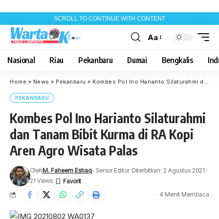
SCROLL TO CONTINUE WITH CONTENT
Aa
Font
Resizer
Nasional
Riau
Pekanbaru
Dumai
Bengkalis
Indr
Home
»
News
»
Pekanbaru
»
Kombes Pol Ino Harianto Silaturahmi dan Tanam Bibit Kurma di RA Kopi Aren Agro Wisata Palas
PEKANBARU
Kombes Pol Ino Harianto Silaturahmi
dan Tanam Bibit Kurma di RA Kopi
Aren Agro Wisata Palas
Oleh
M. Faheem Eshaq
- Senior Editor
Diterbitkan: 2 Agustus 2021
21 Views
4 Menit Membaca