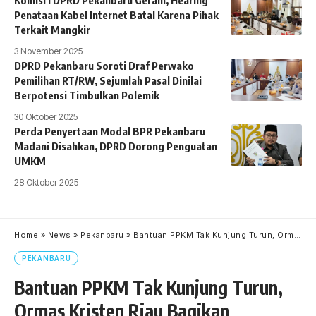
Komisi I DPRD Pekanbaru Geram, Hearing
Penataan Kabel Internet Batal Karena Pihak
Terkait Mangkir
3 November 2025
DPRD Pekanbaru Soroti Draf Perwako
Pemilihan RT/RW, Sejumlah Pasal Dinilai
Berpotensi Timbulkan Polemik
30 Oktober 2025
Perda Penyertaan Modal BPR Pekanbaru
Madani Disahkan, DPRD Dorong Penguatan
UMKM
28 Oktober 2025
Home
»
News
»
Pekanbaru
»
Bantuan PPKM Tak Kunjung Turun, Ormas Kristen Riau Bagikan Sembako
PEKANBARU
Bantuan PPKM Tak Kunjung Turun,
Ormas Kristen Riau Bagikan