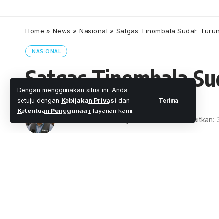
Home
»
News
»
Nasional
»
Satgas Tinombala Sudah Turun,
NASIONAL
Satgas Tinombala Sud
Dengan menggunakan situs ini, Anda
Terima
setuju dengan
Kebijakan Privasi
dan
Ketentuan Penggunaan
layanan kami.
Oleh
M. Faheem Eshaq
- Senior Editor
Diterbitkan
1 Menit Membaca
Share
Kepala Divisi Hubungan Masyarakat Mabe
bahwa Satuan Tugas atau Satgas Tinomba
SHARE