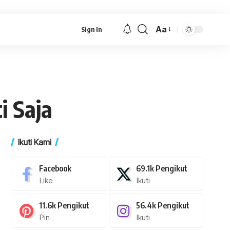
Aa
Sign In
Font
Resizer
i Saja
Ikuti Kami
Facebook
69.1k
Pengikut
Like
Ikuti
11.6k
Pengikut
56.4k
Pengikut
Pin
Ikuti