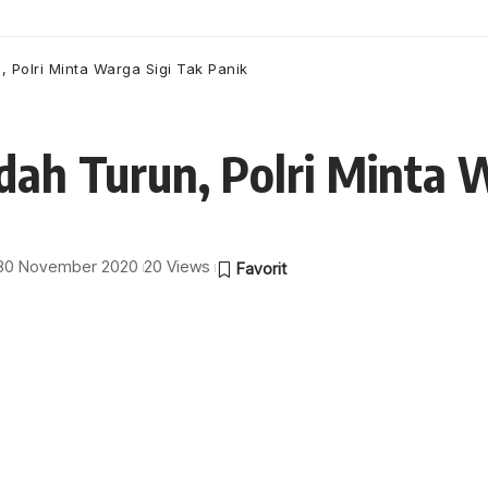
 Polri Minta Warga Sigi Tak Panik
ah Turun, Polri Minta W
: 30 November 2020
20 Views
s Polri Inspektur Jenderal Argo Yuwono mengklaim
la telah diturunkan guna mengusut kasus