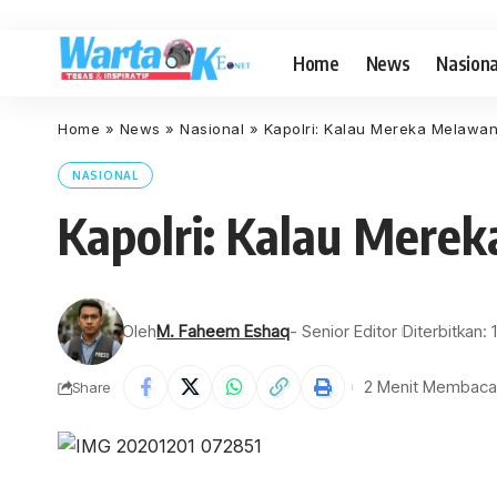
Home
News
Nasiona
Home
»
News
»
Nasional
»
Kapolri: Kalau Mereka Melawan
NASIONAL
Kapolri: Kalau Mere
Oleh
M. Faheem Eshaq
- Senior Editor
Diterbitkan
2 Menit Membaca
Share