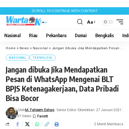
SCROLL TO CONTINUE WITH CONTENT
Aa
Font
Resizer
Nasional
Riau
Pekanbaru
Dumai
Bengkalis
Indr
Home
»
News
»
Nasional
»
Jangan dibuka Jika Mendapatkan Pesan di WhatsApp Mengenai BLT BPJS Ketenagakerjaan, Data Pribadi Bisa Bocor
NASIONAL
TEKNOLOGI
Jangan dibuka Jika Mendapatkan
Pesan di WhatsApp Mengenai BLT
BPJS Ketenagakerjaan, Data Pribadi
Bisa Bocor
Oleh
M. Faheem Eshaq
- Senior Editor
Diterbitkan: 27 Januari 2021
21 Views
2 Menit Membaca