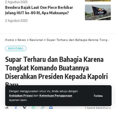
2 Agustus 2025
Bendera Bajak Laut One Piece Berkibar
Jelang HUT ke-80 RI, Apa Maknanya?
2 Agustus 2025
Home
»
News
»
Nasional
»
Supar Terharu dan Bahagia Karena Tongkat Komando Buatannya Diserahkan Presiden Kepada Kapolri Baru
NASIONAL
Supar Terharu dan Bahagia Karena
Tongkat Komando Buatannya
Diserahkan Presiden Kepada Kapolri
Baru
Dengan menggunakan situs ini, Anda setuju dengan
Oleh
M. Faheem Eshaq
- Senior Editor
Diterbitkan: 27 Januari 2021
Kebijakan Privasi
dan
Ketentuan Penggunaan
Terima
layanan kami.
13 Views
2 Menit Membaca