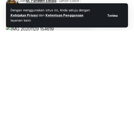
Oleh
M. Faheem Eshaq
- Senior Editor
Diterbitkan: 29 November 2020
12 Views
Dengan menggunakan situs ini, Anda setuju dengan
2 Menit Membaca
Kebijakan Privasi
dan
Ketentuan Penggunaan
Terima
layanan kami.
Jakarta-Karopenmas Divisi Humas Polri Brigjen Awi
Setiyono menyatakan, ratusan Satgas Tinombala Brimob
Sulteng diterjunkan untuk mengejar pelaku pembunuhan
empat warga yang merupakan satu keluarga asal Desa
Lembatongoa. Perburuan pelaku juga dibantu pasukan TNI.
“Saat Ini sudah ada backup kurang-lebih 100 orang pasukan
dari Satgas Tinombala, Brimob Polda Sulteng dan TNI untuk
melakukan pengejaran terhadap pok Ali Kalora tersebut,”
kata Awi melalui keterangan tertulis, Sabtu, 28 November
2020. Dijelaskan Awi, anggota Polsek Palolo telah
mendatangi TKP kejadian pembunuhan.