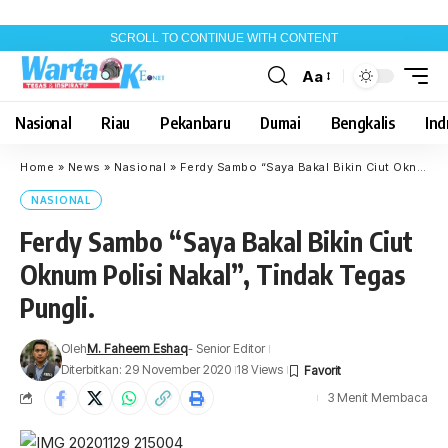
SCROLL TO CONTINUE WITH CONTENT
Aa
Font
Resizer
Nasional
Riau
Pekanbaru
Dumai
Bengkalis
Indr
Home
»
News
»
Nasional
»
Ferdy Sambo “Saya Bakal Bikin Ciut Oknum Polisi Nakal”, Tindak Tegas Pungli.
NASIONAL
Ferdy Sambo “Saya Bakal Bikin Ciut
Oknum Polisi Nakal”, Tindak Tegas
Pungli.
Oleh
M. Faheem Eshaq
- Senior Editor
Diterbitkan: 29 November 2020
18 Views
3 Menit Membaca