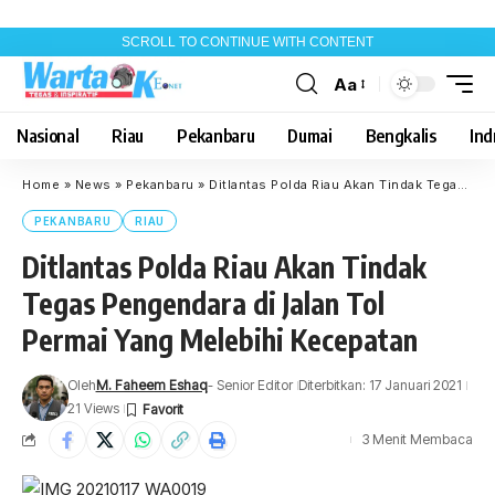
SCROLL TO CONTINUE WITH CONTENT
Aa
Font
Resizer
Nasional
Riau
Pekanbaru
Dumai
Bengkalis
Indr
Home
»
News
»
Pekanbaru
»
Ditlantas Polda Riau Akan Tindak Tegas Pengendara di Jalan Tol Permai Yang Melebihi Kecepatan
PEKANBARU
RIAU
Ditlantas Polda Riau Akan Tindak
Tegas Pengendara di Jalan Tol
Permai Yang Melebihi Kecepatan
Oleh
M. Faheem Eshaq
- Senior Editor
Diterbitkan: 17 Januari 2021
21 Views
3 Menit Membaca