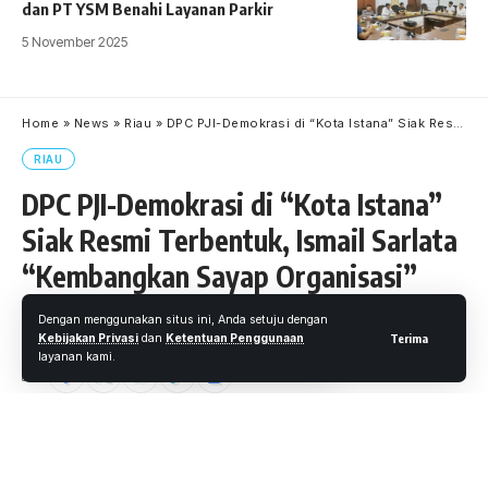
dan PT YSM Benahi Layanan Parkir
5 November 2025
Home
»
News
»
Riau
»
DPC PJI-Demokrasi di “Kota Istana” Siak Resmi Terbentuk, Ismail Sarlata “Kembangkan Sayap Organisasi”
RIAU
DPC PJI-Demokrasi di “Kota Istana”
Siak Resmi Terbentuk, Ismail Sarlata
“Kembangkan Sayap Organisasi”
Oleh
M. Faheem Eshaq
- Senior Editor
Diterbitkan: 17 Januari 2021
Dengan menggunakan situs ini, Anda setuju dengan
Kebijakan Privasi
dan
Ketentuan Penggunaan
Terima
16 Views
layanan kami.
3 Menit Membaca
Siak.wartaoke.net