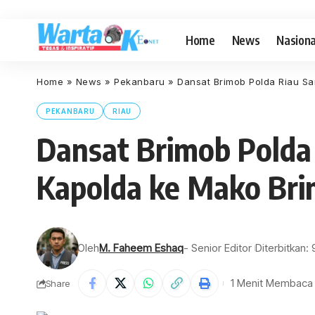
Home
News
Nasiona
Home
»
News
»
Pekanbaru
»
Dansat Brimob Polda Riau S
PEKANBARU
RIAU
Dansat Brimob Polda
Kapolda ke Mako Br
Oleh
M. Faheem Eshaq
- Senior Editor
Diterbitkan:
1 Menit Membaca
Share