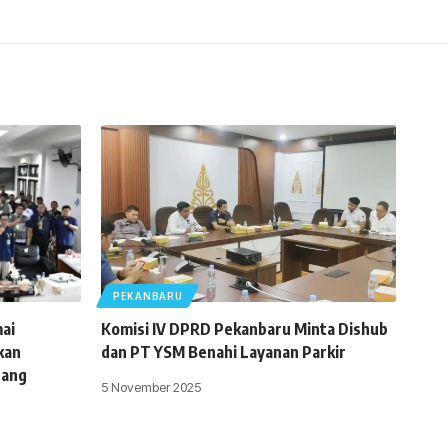
PEKANBARU
ai
Komisi IV DPRD Pekanbaru Minta Dishub
kan
dan PT YSM Benahi Layanan Parkir
uang
5 November 2025