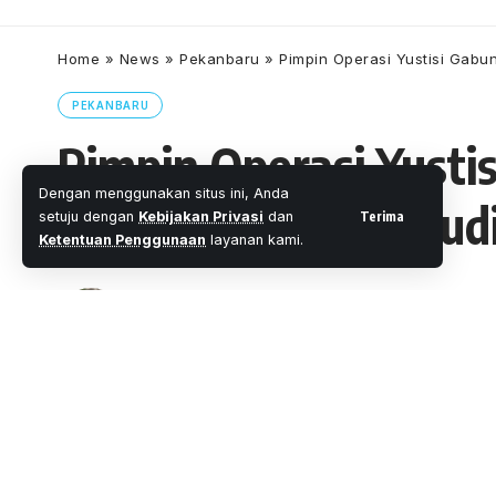
Home
»
News
»
Pekanbaru
»
Pimpin Operasi Yustisi Gab
PEKANBARU
Pimpin Operasi Yusti
Dengan menggunakan situs ini, Anda
Puluhan Muda – Mudi
Terima
setuju dengan
Kebijakan Privasi
dan
Ketentuan Penggunaan
layanan kami.
Oleh
M. Faheem Eshaq
- Senior Editor
Diterbitkan:
2 Menit Membaca
Share