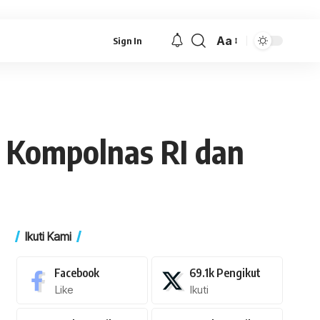
Aa
Sign In
Font
Resizer
 Kompolnas RI dan
Ikuti Kami
Facebook
69.1k
Pengikut
Like
Ikuti