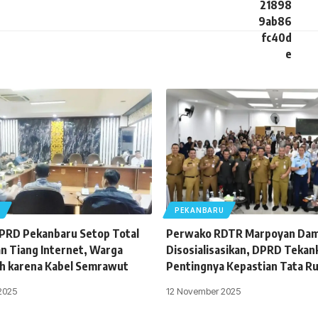
U
PEKANBARU
DPRD Pekanbaru Setop Total
Perwako RDTR Marpoyan Dam
 Tiang Internet, Warga
Disosialisasikan, DPRD Tekan
h karena Kabel Semrawut
Pentingnya Kepastian Tata R
2025
12 November 2025