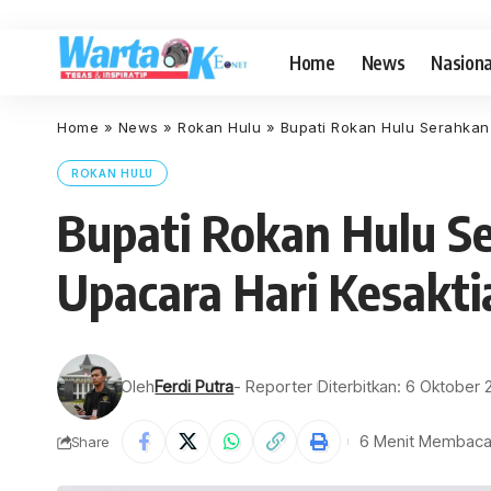
Home
News
Nasiona
Home
»
News
»
Rokan Hulu
»
Bupati Rokan Hulu Serahkan
ROKAN HULU
Bupati Rokan Hulu S
Upacara Hari Kesakti
Oleh
Ferdi Putra
- Reporter
Diterbitkan: 6 Oktober
6 Menit Membac
Share