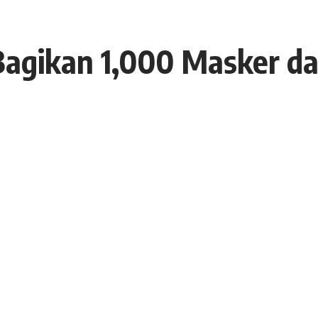
Bagikan 1,000 Masker d
23 Juli 2021
12 Views
ggor untuk membagikan 1000 masker dan memberikan