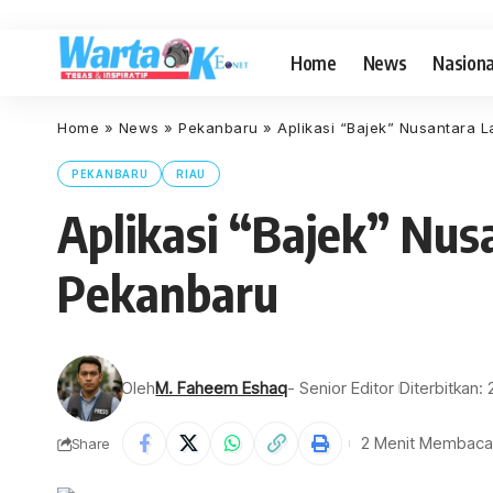
Home
News
Nasiona
Home
»
News
»
Pekanbaru
»
Aplikasi “Bajek” Nusantara 
PEKANBARU
RIAU
Aplikasi “Bajek” Nu
Pekanbaru
Oleh
M. Faheem Eshaq
- Senior Editor
Diterbitkan: 
2 Menit Membaca
Share