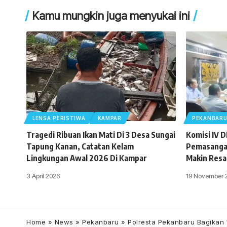
Kamu mungkin juga menyukai ini
LENSA PERISTIWA
KAMPAR
PEKANBAR
Tragedi Ribuan Ikan Mati Di 3 Desa Sungai
Komisi IV 
Tapung Kanan, Catatan Kelam
Pemasangan
Lingkungan Awal 2026 Di Kampar
Makin Resa
3 April 2026
19 November 
Home
»
News
»
Pekanbaru
»
Polresta Pekanbaru Bagikan