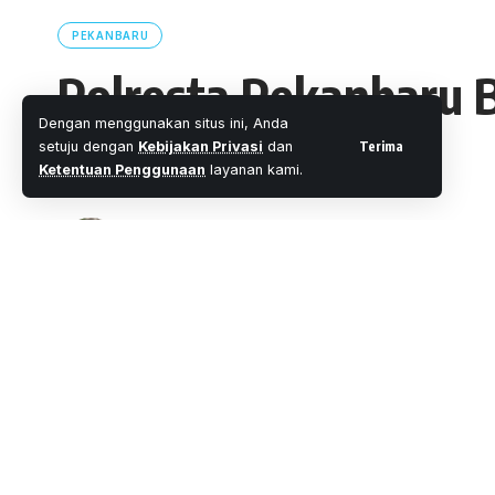
PEKANBARU
Polresta Pekanbaru 
Dengan menggunakan situs ini, Anda
Pasar Tanggor
Terima
setuju dengan
Kebijakan Privasi
dan
Ketentuan Penggunaan
layanan kami.
Oleh
M. Faheem Eshaq
- Senior Editor
Diterbitkan: 
2 Menit Membaca
Share
PEKANBARU, WARTAOKE.NET
Polresta Pekanbaru turun ke pasar Tan
SHARE