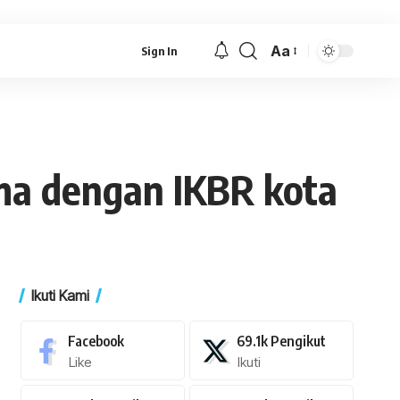
Aa
Sign In
Font
Resizer
ma dengan IKBR kota
Ikuti Kami
Facebook
69.1k
Pengikut
Like
Ikuti