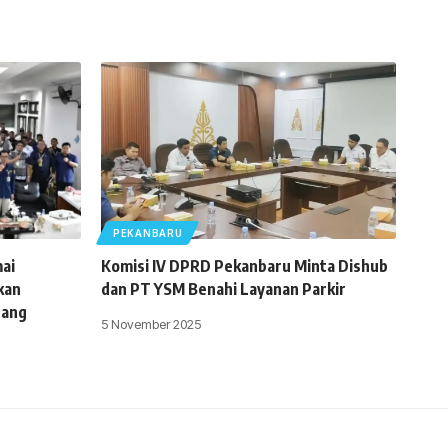
PEKANBARU
ai
Komisi IV DPRD Pekanbaru Minta Dishub
kan
dan PT YSM Benahi Layanan Parkir
uang
5 November 2025