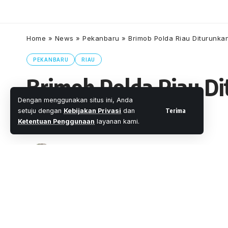
Home
»
News
»
Pekanbaru
»
Brimob Polda Riau Diturunka
PEKANBARU
RIAU
Brimob Polda Riau Di
Dengan menggunakan situs ini, Anda
Bansos
Terima
setuju dengan
Kebijakan Privasi
dan
Ketentuan Penggunaan
layanan kami.
Oleh
M. Faheem Eshaq
- Senior Editor
Diterbitkan: 
2 Menit Membaca
Share