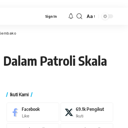
Aa
Sign In
Font
Resizer
t Sembako
 Dalam Patroli Skala
Ikuti Kami
Facebook
69.1k
Pengikut
Like
Ikuti