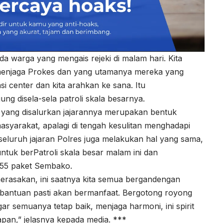
da warga yang mengais rejeki di malam hari. Kita
p menjaga Prokes dan yang utamanya mereka yang
asi center dan kita arahkan ke sana. Itu
gung disela-sela patroli skala besarnya.
yang disalurkan jajarannya merupakan bentuk
yarakat, apalagi di tengah kesulitan menghadapi
seluruh jajaran Polres juga melakukan hal yang sama,
ntuk berPatroli skala besar malam ini dan
655 paket Sembako.
erasakan, ini saatnya kita semua bergandengan
 bantuan pasti akan bermanfaat. Bergotong royong
ar semuanya tetap baik, menjaga harmoni, ini spirit
an,” jelasnya kepada media. ***