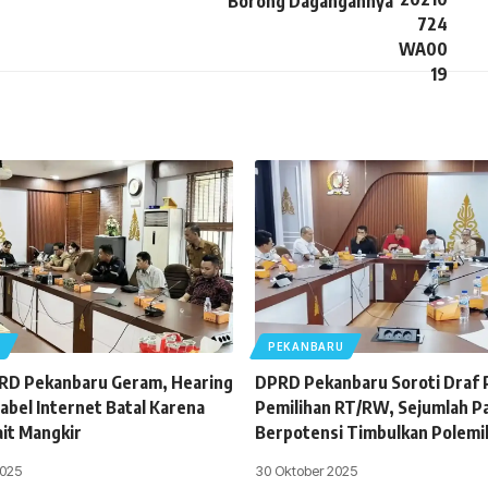
Borong Dagangannya
U
PEKANBARU
PRD Pekanbaru Geram, Hearing
DPRD Pekanbaru Soroti Draf
abel Internet Batal Karena
Pemilihan RT/RW, Sejumlah Pas
ait Mangkir
Berpotensi Timbulkan Polemi
025
30 Oktober 2025