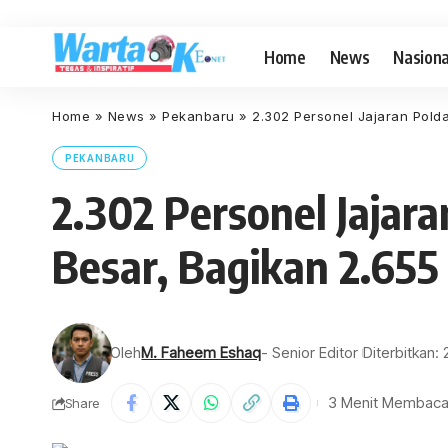
Home
News
Nasiona
Home
»
News
»
Pekanbaru
»
2.302 Personel Jajaran Pold
PEKANBARU
2.302 Personel Jajara
Besar, Bagikan 2.65
Oleh
M. Faheem Eshaq
- Senior Editor
Diterbitkan: 
3 Menit Membac
Share