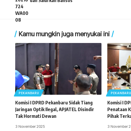
dan Salurkan Bansos
Kamu mungkin juga menyukai ini
PEKANBARU
PEKANBAR
Komisi I DPRD Pekanbaru Sidak Tiang
Komisi I D
Jaringan Optik Ilegal, APJATEL Disindir
Penataan K
Tak Hormati Dewan
Pihak Terk
3 November 2025
3 November 2