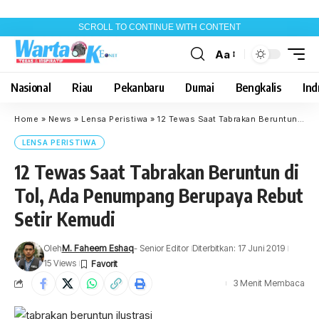
SCROLL TO CONTINUE WITH CONTENT
Aa
Font
Resizer
Nasional
Riau
Pekanbaru
Dumai
Bengkalis
Indr
Home
»
News
»
Lensa Peristiwa
»
12 Tewas Saat Tabrakan Beruntun di Tol, Ada Penumpang Berupaya Rebut Setir Kemudi
LENSA PERISTIWA
12 Tewas Saat Tabrakan Beruntun di
Tol, Ada Penumpang Berupaya Rebut
Setir Kemudi
Oleh
M. Faheem Eshaq
- Senior Editor
Diterbitkan: 17 Juni 2019
15 Views
3 Menit Membaca