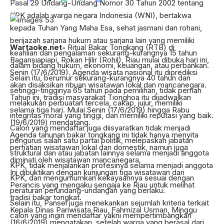
Pasal 29 Undang-Undang Nomor 30 Tahun 2002 tentang
KPK adalah warga negara Indonesia (WNI), bertakwa
kepada Tuhan Yang Maha Esa, sehat jasmani dan rohani,
berijazah sarjana hukum atau sarjana lain yang memiliki
Wartaoke.net-
Ritual Bakar Tongkang (RTB) di
keahlian dan pengalaman sekurang-kurangnya 15 tahun
Bagansiapiapi, Rokan Hilir (Rohil), Riau mulai dibuka hari ini,
dalam bidang hukum, ekonomi, keuangan, atau perbankan.
Senin (17/6/2019). Agenda wisata nasional itu diprediksi
Selain itu, berumur sekurang-kurangnya 40 tahun dan
akan disaksikan ribuan wisatawan lokal dan mancanegara.
setinggi-tingginya 65 tahun pada pemilihan, tidak pernah
Tahun ini, tradisi masyarakat Tionghoa itu dijadwalkan
melakukan perbuatan tercela, cakap, jujur, memiliki
selama tiga hari. Mulai Senin (17/6/2019) hingga Rabu
integritas moral yang tinggi, dan memiliki reputasi yang baik.
(19/6/2019) mendatang.
Calon yang mendaftar juga diisyaratkan tidak menjadi
Agenda tahunan bakar tongkang ini tidak hanya menyita
pengurus salah satu partai politik, melepaskan jabatan
perhatian wisatawan lokal dan domestik, namun juga
struktural dan atau jabatan lainnya selama menjadi anggota
diminati oleh wisatawan mancanegara.
KPK, tidak menjalankan profesinya selama menjadi anggota
Ini dibuktikan dengan kunjungan tiga wisatawan dari
KPK, dan mengumumkan kekayaannya sesuai dengan
Perancis yang mengaku sengaja ke Riau untuk melihat
peraturan perundang-undangan yang berlaku.
tradisi bakar tongkat.
Selain itu, Pansel juga menekankan sejumlah kriteria terkait
Kepala Dinas Pariwisata Riau, Fahmizal Usman, Minggu
calon yang ingin mendaftar yakni mempertimbangkan
(16/6/2019) mengatakan, setelah warga yang berasal dari