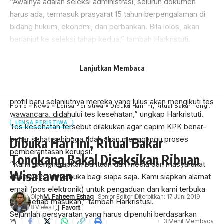
“Awalnya adalah seleksi administrasi, seluruh dokumen
harus ada, termasuk prasyarat 15 tahun berpengalaman di
bidang hukum, ekonomi, dan perbankan. Bila lolos, akan
berlanjut ke seleksi tahap kedua,” tambah Harkristuti.
Pada tahap kedua, akan ada tes baik berbetnuk pilihan
berganda maupun penulisan makalah dan profile assesment
Lanjutkan Membaca
oleh lembaga independen.
“Lembaga ini adalah lembaga yang bagus untuk meneliti
profil baru selanjutnya mereka yang lulus akan mengikuti tes
Home
»
News
»
Lensa Peristiwa
»
Dibuka Hari Ini, Ritual Bakar Tongkang Bakal Disaksikan Ribuan Wisatawan
wawancara, didahului tes kesehatan,” ungkap Harkristuti.
LENSA PERISTIWA
Tes kesehatan tersebut dilakukan agar capim KPK benar-
benar sehat sehingga tidak akan menggangu proses
Dibuka Hari Ini, Ritual Bakar
pemberantasan korupsi.
Tongkang Bakal Disaksikan Ribuan
“Kami mengharapkan bantuan dari media dan masyarakat
Wisatawan
dan seleksi ini terbuka bagi siapa saja. Kami siapkan alamat
email (pos elektronik) untuk pengaduan dan kami terbuka
Oleh
M. Faheem Eshaq
- Senior Editor
Diterbitkan: 17 Juni 2019
akan setiap masukan,” tambah Harkristusi.
8 Views
Sejumlah persyaratan yang harus dipenuhi berdasarkan
3 Menit Membaca