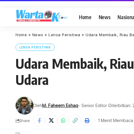
Home
News
Nasiona
Home
»
News
»
Lensa Peristiwa
»
Udara Membaik, Riau B
LENSA PERISTIWA
Udara Membaik, Riau
Udara
Oleh
M. Faheem Eshaq
- Senior Editor
Diterbitkan: 
1 Menit Membaca
Share