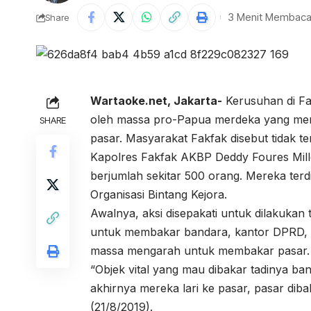
3 Menit Membac
Share
Wartaoke.net,
Jakarta-
Kerusuhan di Fak
oleh massa pro-Papua merdeka yang men
SHARE
pasar. Masyarakat Fakfak disebut tidak 
Kapolres Fakfak AKBP Deddy Foures Mill
berjumlah sekitar 500 orang. Mereka ter
Organisasi Bintang Kejora.
Awalnya, aksi disepakati untuk dilakukan
untuk membakar bandara, kantor DPRD, da
massa mengarah untuk membakar pasar
“Objek vital yang mau dibakar tadinya b
akhirnya mereka lari ke pasar, pasar dib
(21/8/2019).