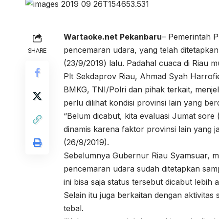
Wartaoke.net
Pekanbaru
– Pemerintah P
pencemaran udara, yang telah ditetapka
SHARE
(23/9/2019) lalu. Padahal cuaca di Riau mu
Plt Sekdaprov Riau, Ahmad Syah Harrofi
BMKG, TNI/Polri dan pihak terkait, menj
perlu dilihat kondisi provinsi lain yang b
“Belum dicabut, kita evaluasi Jumat sore 
dinamis karena faktor provinsi lain yang 
(26/9/2019).
Sebelumnya Gubernur Riau Syamsuar, me
pencemaran udara sudah ditetapkan samp
ini bisa saja status tersebut dicabut lebi
Selain itu juga berkaitan dengan aktivitas
tebal.