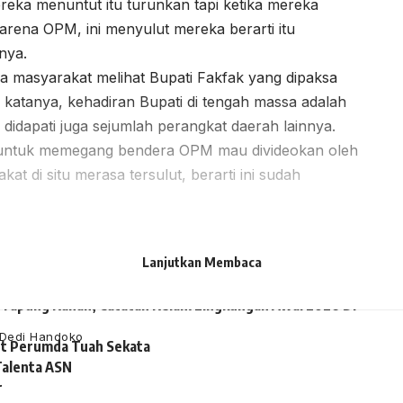
eka menuntut itu turunkan tapi ketika mereka
 karena OPM, ini menyulut mereka berarti itu
pnya.
masyarakat melihat Bupati Fakfak yang dipaksa
atanya, kehadiran Bupati di tengah massa adalah
 didapati juga sejumlah perangkat daerah lainnya.
sa untuk memegang bendera OPM mau divideokan oleh
t di situ merasa tersulut, berarti ini sudah
Lanjutkan Membaca
ai Tapung Kanan, Catatan Kelam Lingkungan Awal 2026 Di
Dedi Handoko
ut Perumda Tuah Sekata
alenta ASN
r