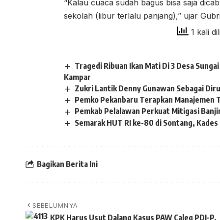
“Kalau cuaca sudah bagus bisa saja dica
sekolah (libur terlalu panjang),” ujar Gubri
1 kali di
Tragedi Ribuan Ikan Mati Di 3 Desa Sung
Kampar
Zukri Lantik Denny Gunawan Sebagai Dir
Pemko Pekanbaru Terapkan Manajemen T
Pemkab Pelalawan Perkuat Mitigasi Banji
Semarak HUT RI ke-80 di Sontang, Kades S
Bagikan Berita Ini
SEBELUMNYA
KPK Harus Usut Dalang Kasus PAW Caleg PDI-P,