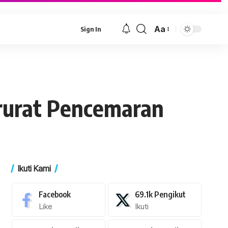
Aa
Sign In
Font
Resizer
rurat Pencemaran
Ikuti Kami
Facebook
69.1k
Pengikut
Like
Ikuti