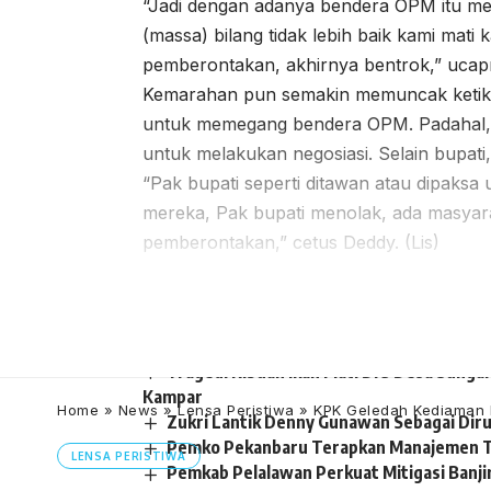
“Jadi dengan adanya bendera OPM itu mer
(massa) bilang tidak lebih baik kami mati
pemberontakan, akhirnya bentrok,” uca
Kemarahan pun semakin memuncak ketika 
untuk memegang bendera OPM. Padahal, k
untuk melakukan negosiasi. Selain bupati,
“Pak bupati seperti ditawan atau dipak
mereka, Pak bupati menolak, ada masyaraka
pemberontakan,” cetus Deddy. (Lis)
Tragedi Ribuan Ikan Mati Di 3 Desa Sung
Kampar
Home
»
News
»
Lensa Peristiwa
»
KPK Geledah Kediaman 
Zukri Lantik Denny Gunawan Sebagai Dir
Pemko Pekanbaru Terapkan Manajemen T
LENSA PERISTIWA
Pemkab Pelalawan Perkuat Mitigasi Banji