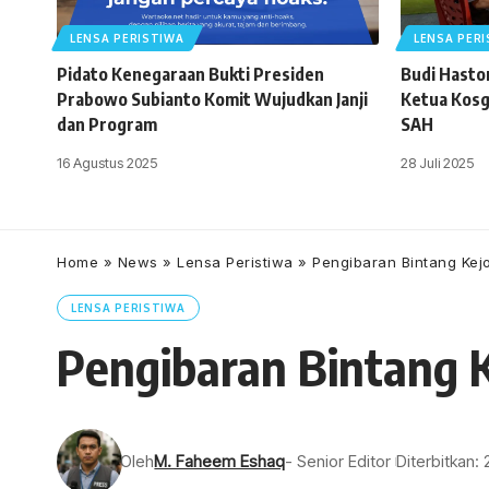
LENSA PERISTIWA
LENSA PER
Pidato Kenegaraan Bukti Presiden
Budi Haston
Prabowo Subianto Komit Wujudkan Janji
Ketua Kosg
dan Program
SAH
16 Agustus 2025
28 Juli 2025
Home
»
News
»
Lensa Peristiwa
»
Pengibaran Bintang Kejo
LENSA PERISTIWA
Pengibaran Bintang K
Oleh
M. Faheem Eshaq
- Senior Editor
Diterbitkan: 