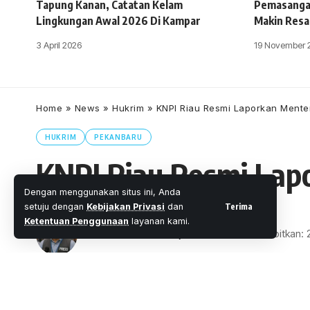
Tapung Kanan, Catatan Kelam
Pemasangan
Lingkungan Awal 2026 Di Kampar
Makin Resa
3 April 2026
19 November 
Home
»
News
»
Hukrim
»
KNPI Riau Resmi Laporkan Mente
HUKRIM
PEKANBARU
KNPI Riau Resmi Lap
Dengan menggunakan situs ini, Anda
Terima
setuju dengan
Kebijakan Privasi
dan
Ketentuan Penggunaan
layanan kami.
Oleh
M. Faheem Eshaq
- Senior Editor
Diterbitkan:
2 Menit Membaca
Share