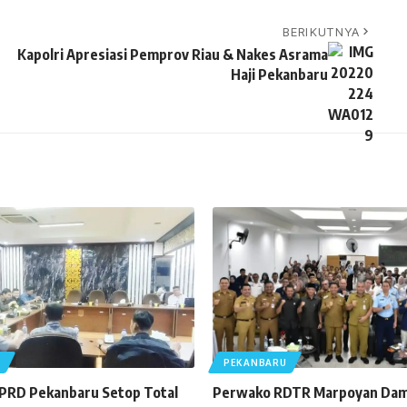
BERIKUTNYA
Kapolri Apresiasi Pemprov Riau & Nakes Asrama
Haji Pekanbaru
U
PEKANBARU
DPRD Pekanbaru Setop Total
Perwako RDTR Marpoyan Dam