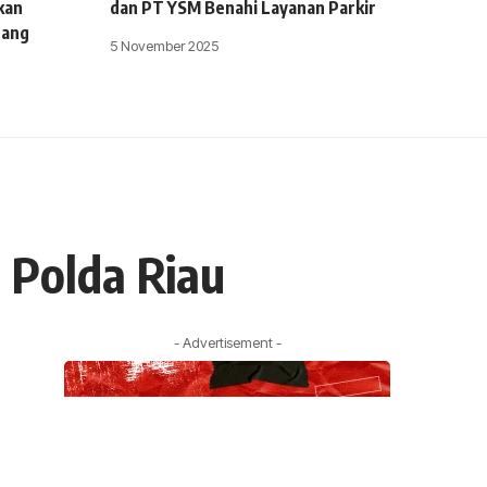
kan
dan PT YSM Benahi Layanan Parkir
uang
5 November 2025
 Polda Riau
- Advertisement -