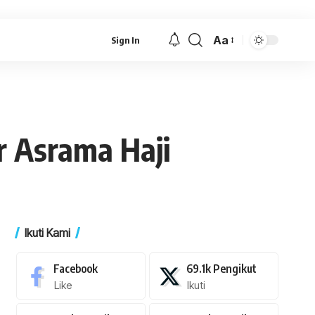
Aa
Sign In
Font
Resizer
r Asrama Haji
Ikuti Kami
Facebook
69.1k
Pengikut
Like
Ikuti