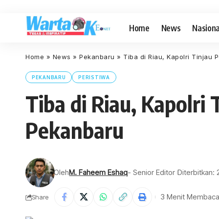
Home
News
Nasiona
Home
»
News
»
Pekanbaru
»
Tiba di Riau, Kapolri Tinjau
PEKANBARU
PERISTIWA
Tiba di Riau, Kapolri
Pekanbaru
Oleh
M. Faheem Eshaq
- Senior Editor
Diterbitkan:
3 Menit Membac
Share