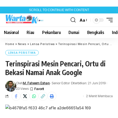
SCROLL TO CONTINUE WITH CONTENT
Aa
Font
Resizer
Nasional
Riau
Pekanbaru
Dumai
Bengkalis
Indr
Home
»
News
»
Lensa Peristiwa
»
Terinspirasi Mesin Pencari, Ortu di Bekasi Namai Anak Google
LENSA PERISTIWA
Terinspirasi Mesin Pencari, Ortu di
Bekasi Namai Anak Google
Oleh
M. Faheem Eshaq
- Senior Editor
Diterbitkan: 21 Juni 2019
23 Views
2 Menit Membaca