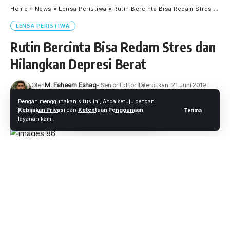
Home
»
News
»
Lensa Peristiwa
»
Rutin Bercinta Bisa Redam Stres dan Hilangkan Depresi Berat
LENSA PERISTIWA
Rutin Bercinta Bisa Redam Stres dan
Hilangkan Depresi Berat
Oleh
M. Faheem Eshaq
- Senior Editor
Diterbitkan: 21 Juni 2019
14 Views
Dengan menggunakan situs ini, Anda setuju dengan
2 Menit Membaca
Kebijakan Privasi
dan
Ketentuan Penggunaan
Terima
layanan kami.
Wartaoke.net-
Kehidupan seks memang memiliki
hubungan dengan kesehatan kita.
Menjalani kehidupan seks yang teratur juga bisa memelihara
kesehatan baik secara fisik maupun mental.
Bahkan hubungan seks yang sehat akan melatih kekuatan
dan kelenturan tubuh. Karena di saat melakukan hubungan