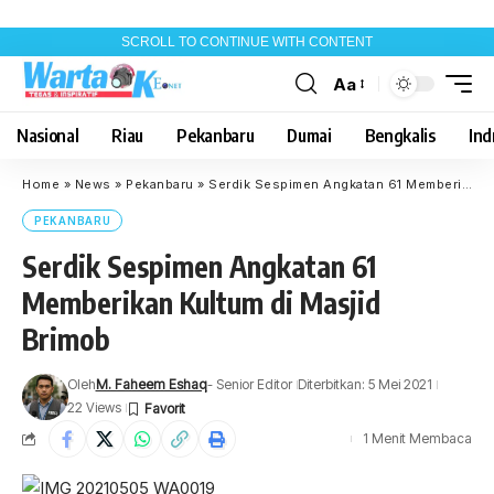
SCROLL TO CONTINUE WITH CONTENT
Aa
Font
Resizer
Nasional
Riau
Pekanbaru
Dumai
Bengkalis
Indr
Home
»
News
»
Pekanbaru
»
Serdik Sespimen Angkatan 61 Memberikan Kultum di Masjid Brimob
PEKANBARU
Serdik Sespimen Angkatan 61
Memberikan Kultum di Masjid
Brimob
Oleh
M. Faheem Eshaq
- Senior Editor
Diterbitkan: 5 Mei 2021
22 Views
1 Menit Membaca