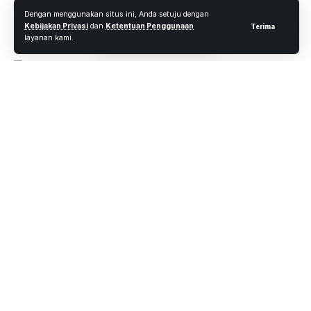
Oleh
M. Faheem Eshaq
- Senior Editor
Diterbitkan: 4 Mei 2021
Dengan menggunakan situs ini, Anda setuju dengan
20 Views
Kebijakan Privasi
dan
Ketentuan Penggunaan
Terima
1 Menit Membaca
layanan kami.
Pekanbaru, Wartaoke.net
Personel Satuan Brimob Polda Riau melaksanakan kegiatan
Patroli dan Penyekatan Dan Himbauan patuh Prokes Covid-
19 serta Sosialisasi Larangan Mudik Idul Fitri 1442 H di
wilayah Kota Pekanbaru. Selasa, (04/05/2021)
kegiatan yang dilakukan bertujuan untuk penyekatan dan
himbauan patuh Prokes Covid 19 , pembubaran kerumunan
yang berpotensi terjadinya penyebaran virus covid 19.