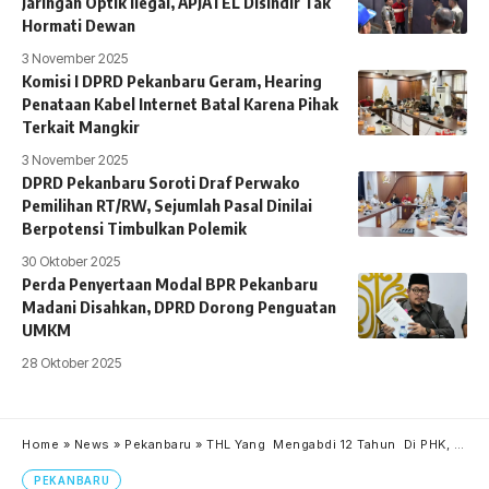
Jaringan Optik Ilegal, APJATEL Disindir Tak
Hormati Dewan
3 November 2025
Komisi I DPRD Pekanbaru Geram, Hearing
Penataan Kabel Internet Batal Karena Pihak
Terkait Mangkir
3 November 2025
DPRD Pekanbaru Soroti Draf Perwako
Pemilihan RT/RW, Sejumlah Pasal Dinilai
Berpotensi Timbulkan Polemik
30 Oktober 2025
Perda Penyertaan Modal BPR Pekanbaru
Madani Disahkan, DPRD Dorong Penguatan
UMKM
28 Oktober 2025
Home
»
News
»
Pekanbaru
»
THL Yang Mengabdi 12 Tahun Di PHK, Rekomendasi Wakil Walikota juga diCueki Dinas DLHK, Mengapa ?
PEKANBARU