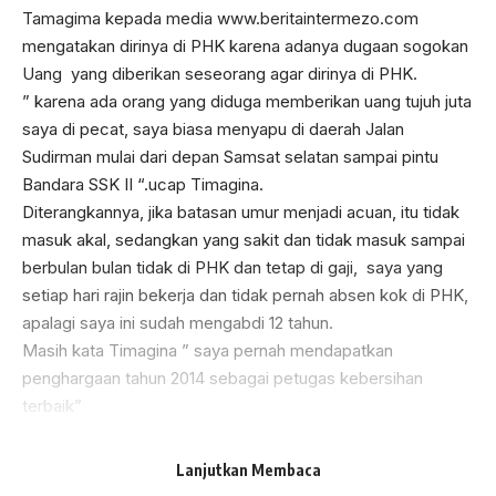
Tamagima kepada media www.beritaintermezo.com
mengatakan dirinya di PHK karena adanya dugaan sogokan
Uang yang diberikan seseorang agar dirinya di PHK.
” karena ada orang yang diduga memberikan uang tujuh juta
saya di pecat, saya biasa menyapu di daerah Jalan
Sudirman mulai dari depan Samsat selatan sampai pintu
Bandara SSK II “.ucap Timagina.
Diterangkannya, jika batasan umur menjadi acuan, itu tidak
masuk akal, sedangkan yang sakit dan tidak masuk sampai
berbulan bulan tidak di PHK dan tetap di gaji, saya yang
setiap hari rajin bekerja dan tidak pernah absen kok di PHK,
apalagi saya ini sudah mengabdi 12 tahun.
Masih kata Timagina ” saya pernah mendapatkan
penghargaan tahun 2014 sebagai petugas kebersihan
terbaik”
Timagina menyayangkan kelakuan Kabid persampahan
karena surat rekomendasi Wakil Walikota tidak dihiraukan.
Lanjutkan Membaca
” saya sudah serahkan surat rekomendasi dari bapak Wakil