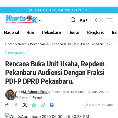
SCROLL TO CONTINUE WITH CONTENT
Aa
Font
Resizer
Nasional
Riau
Pekanbaru
Dumai
Bengkalis
Indr
Home
»
News
»
Pekanbaru
»
Rencana Buka Unit Usaha, Repdem Pekanbaru Audiensi Dengan Fraksi PDI-P DPRD Pekanbaru.
PEKANBARU
Rencana Buka Unit Usaha, Repdem
Pekanbaru Audiensi Dengan Fraksi
PDI-P DPRD Pekanbaru.
Oleh
M. Faheem Eshaq
- Senior Editor
Diterbitkan: 30 Juni 2020
9 Views
2 Menit Membaca