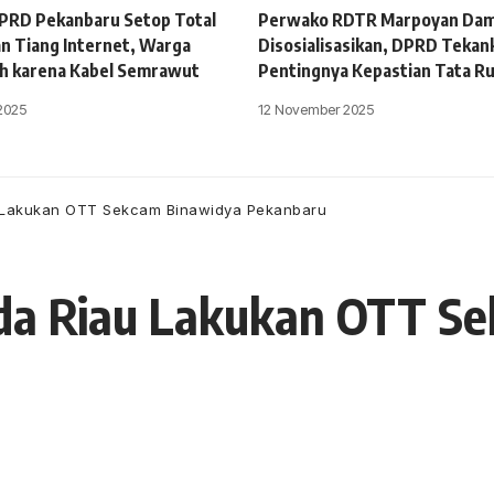
DPRD Pekanbaru Setop Total
Perwako RDTR Marpoyan Dam
 Tiang Internet, Warga
Disosialisasikan, DPRD Tekan
h karena Kabel Semrawut
Pentingnya Kepastian Tata R
2025
12 November 2025
u Lakukan OTT Sekcam Binawidya Pekanbaru
lda Riau Lakukan OTT S
 15 Maret 2021
15 Views