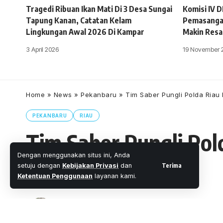
Tragedi Ribuan Ikan Mati Di 3 Desa Sungai
Komisi IV 
Tapung Kanan, Catatan Kelam
Pemasangan
Lingkungan Awal 2026 Di Kampar
Makin Resa
3 April 2026
19 November 
Home
»
News
»
Pekanbaru
»
Tim Saber Pungli Polda Ria
PEKANBARU
RIAU
Tim Saber Pungli Po
Dengan menggunakan situs ini, Anda
Pekanbaru
Terima
setuju dengan
Kebijakan Privasi
dan
Ketentuan Penggunaan
layanan kami.
Oleh
M. Faheem Eshaq
- Senior Editor
Diterbitkan: