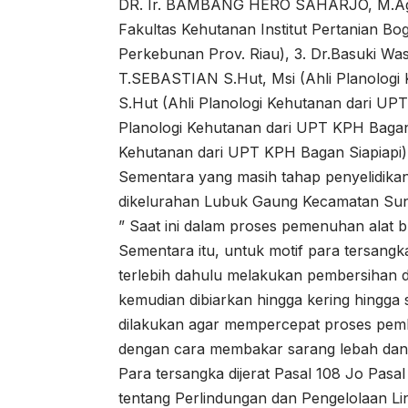
DR. Ir. BAMBANG HERO SAHARJO, M.Agr (
Fakultas Kehutanan Institut Pertanian Bogo
Perkebunan Prov. Riau), 3. Dr.Basuki Wa
T.SEBASTIAN S.Hut, Msi (Ahli Planologi 
S.Hut (Ahli Planologi Kehutanan dari U
Planologi Kehutanan dari UPT KPH Bagan
Kehutanan dari UPT KPH Bagan Siapiapi)
Sementara yang masih tahap penyelidikan
dikelurahan Lubuk Gaung Kecamatan Sun
” Saat ini dalam proses pemenuhan alat bu
Sementara itu, untuk motif para tersan
terlebih dahulu melakukan pembersihan 
kemudian dibiarkan hingga kering hingga
dilakukan agar mempercepat proses pem
dengan cara membakar sarang lebah dan
Para tersangka dijerat Pasal 108 Jo Pasa
tentang Perlindungan dan Pengelolaan Li