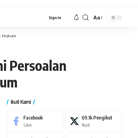
Aa
Sign In
Font
Resizer
es Hukum
i Persoalan
kum
Ikuti Kami
Facebook
69.1k
Pengikut
Like
Ikuti