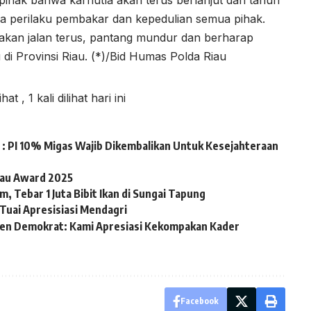
ihak bahwa karhutla akan terus berlanjut dari tahun
ara perilaku pembakar dan kepedulian semua pihak.
an jalan terus, pantang mundur dan berharap
ru di Provinsi Riau. (*)/Bid Humas Polda Riau
lihat
, 1 kali dilihat hari ini
: PI 10% Migas Wajib Dikembalikan Untuk Kesejahteraan
iau Award 2025
, Tebar 1 Juta Bibit Ikan di Sungai Tapung
Tuai Apresisiasi Mendagri
en Demokrat: Kami Apresiasi Kekompakan Kader
Facebook