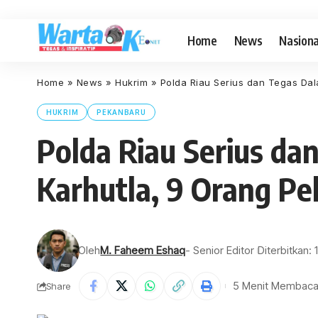
Home
News
Nasiona
Home
»
News
»
Hukrim
»
Polda Riau Serius dan Tegas Da
HUKRIM
PEKANBARU
Polda Riau Serius d
Karhutla, 9 Orang Pe
Oleh
M. Faheem Eshaq
- Senior Editor
Diterbitkan:
5 Menit Membac
Share