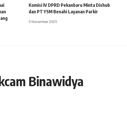
ai
Komisi IV DPRD Pekanbaru Minta Dishub
kan
dan PT YSM Benahi Layanan Parkir
uang
5 November 2025
ekcam Binawidya
- Advertisement -