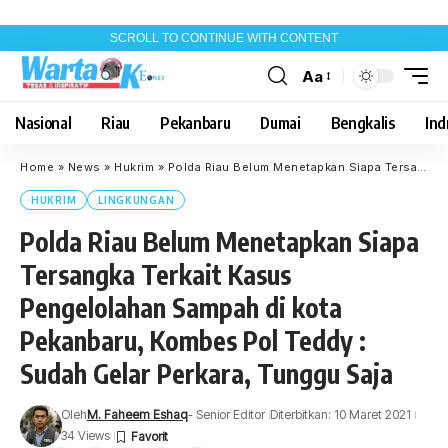
SCROLL TO CONTINUE WITH CONTENT
Aa
Font
Resizer
Nasional
Riau
Pekanbaru
Dumai
Bengkalis
Indr
Home
»
News
»
Hukrim
»
Polda Riau Belum Menetapkan Siapa Tersangka Terkait Kasus Pengelolahan Sampah di kota Pekanbaru, Kombes Pol Teddy : Sudah Gelar Perkara, Tunggu Saja
HUKRIM
LINGKUNGAN
Polda Riau Belum Menetapkan Siapa
Tersangka Terkait Kasus
Pengelolahan Sampah di kota
Pekanbaru, Kombes Pol Teddy :
Sudah Gelar Perkara, Tunggu Saja
Oleh
M. Faheem Eshaq
- Senior Editor
Diterbitkan: 10 Maret 2021
34 Views