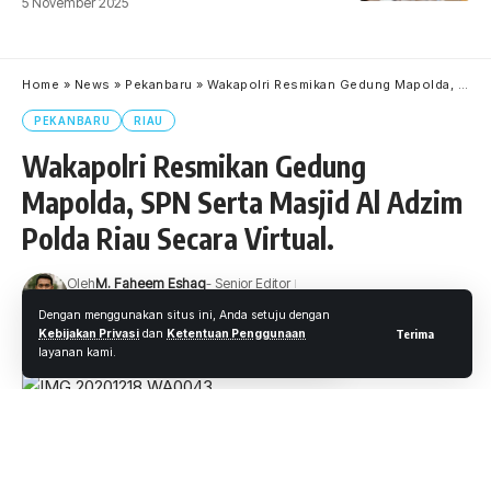
5 November 2025
Home
»
News
»
Pekanbaru
»
Wakapolri Resmikan Gedung Mapolda, SPN Serta Masjid Al Adzim Polda Riau Secara Virtual.
PEKANBARU
RIAU
Wakapolri Resmikan Gedung
Mapolda, SPN Serta Masjid Al Adzim
Polda Riau Secara Virtual.
Oleh
M. Faheem Eshaq
- Senior Editor
Diterbitkan: 18 Desember 2020
14 Views
Dengan menggunakan situs ini, Anda setuju dengan
Kebijakan Privasi
dan
Ketentuan Penggunaan
Terima
8 Menit Membaca
layanan kami.
Pekanbaru.wartaoke.net
Bertempat digedung Mapolda Riau di Jalan Pattimura