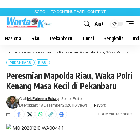
SCROLL TO CONTINUE WITH CONTENT
Aa
Font
Resizer
Nasional
Riau
Pekanbaru
Dumai
Bengkalis
Indr
Home
»
News
»
Pekanbaru
»
Peresmian Mapolda Riau, Waka Polri Kenang Masa Kecil di Pekanbaru
PEKANBARU
RIAU
Peresmian Mapolda Riau, Waka Polri
Kenang Masa Kecil di Pekanbaru
Oleh
M. Faheem Eshaq
- Senior Editor
Diterbitkan: 18 Desember 2020
16 Views
4 Menit Membaca