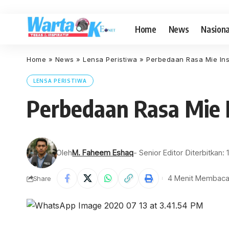
Home
News
Nasiona
Home
»
News
»
Lensa Peristiwa
»
Perbedaan Rasa Mie In
LENSA PERISTIWA
Perbedaan Rasa Mie I
Oleh
M. Faheem Eshaq
- Senior Editor
Diterbitkan: 
4 Menit Membac
Share