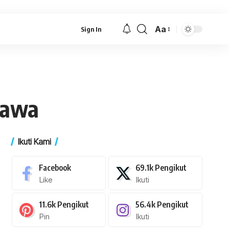
Aa
Sign In
Font
Resizer
Jawa
Ikuti Kami
Facebook
69.1k
Pengikut
Like
Ikuti
11.6k
Pengikut
56.4k
Pengikut
Pin
Ikuti