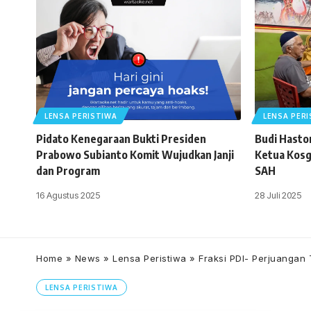
LENSA PERISTIWA
LENSA PER
Pidato Kenegaraan Bukti Presiden
Budi Haston
Prabowo Subianto Komit Wujudkan Janji
Ketua Kosg
dan Program
SAH
16 Agustus 2025
28 Juli 2025
Home
»
News
»
Lensa Peristiwa
»
Fraksi PDI- Perjuanga
LENSA PERISTIWA