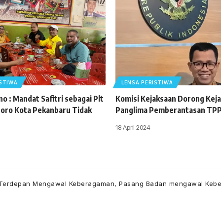
ISTIWA
LENSA PERISTIWA
o : Mandat Safitri sebagai Plt
Komisi Kejaksaan Dorong Keja
oro Kota Pekanbaru Tidak
Panglima Pemberantasan TP
18 April 2024
n Terdepan Mengawal Keberagaman, Pasang Badan mengawal Keb