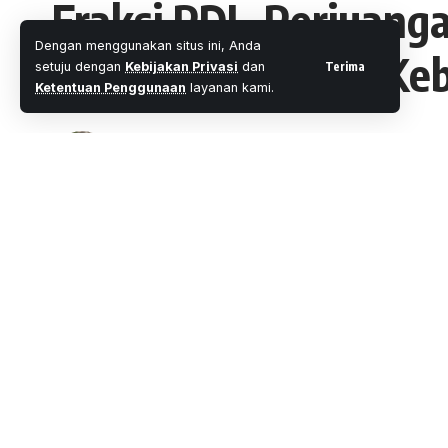
Fraksi PDI- Perjuan
Dengan menggunakan situs ini, Anda
Badan mengawal Keb
Terima
setuju dengan
Kebijakan Privasi
dan
Ketentuan Penggunaan
layanan kami.
Oleh
M. Faheem Eshaq
- Senior Editor
Diterbitkan: 
3 Menit Membac
Share
Pekanbaru, wartaoke.net –
Kebebasan b
diatur dalam Pasal 29 ayat 1 dan 2 UUD
SHARE
Ketuhanan Yang Maha Esa dan, Negara m
memeluk agamanya masing-masing dan u
kepercayaannya itu.