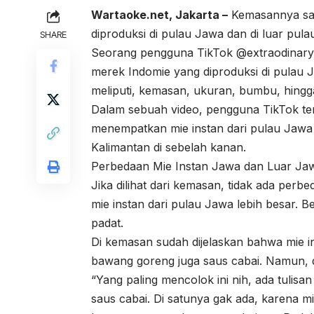
Wartaoke.net,
Jakarta –
Kemasannya sama
diproduksi di pulau Jawa dan di luar pul
SHARE
Seorang pengguna TikTok @extraodinaryg
merek Indomie yang diproduksi di pulau 
meliputi, kemasan, ukuran, bumbu, hingga
Dalam sebuah video, pengguna TikTok ter
menempatkan mie instan dari pulau Jawa d
Kalimantan di sebelah kanan.
Perbedaan Mie Instan Jawa dan Luar Ja
Jika dilihat dari kemasan, tidak ada pe
mie instan dari pulau Jawa lebih besar. B
padat.
Di kemasan sudah dijelaskan bahwa mie i
bawang goreng juga saus cabai. Namun, di 
“Yang paling mencolok ini nih, ada tuli
saus cabai. Di satunya gak ada, karena m