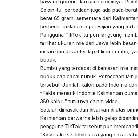
bawang goreng dan saus cabainya. Padaha
Selain itu, perbedaan juga ada pada berat t
berat 85 gram, sementara dari Kalimant
berbeda, maka cara penyajian yang tertu
Pengguna TikTok itu pun langsung membu
terlihat ukuran mie dari Jawa lebih besa
instan dari Jawa terdapat lima bumbu, y
bubuk.
Bumbu yang terdapat di kemasan mie inst
bubuk dan cabai bubuk. Perbedaan lain ju
tersebut. Jumlah kalori pada Indomie dari
“Fakta menarik Indomie Kalimantan cuma 3
380 kalori,” tuturnya dalam video.
Setelah dimasak dan disajikan di atas pirin
Kalimantan berwarna lebih gelap dibandin
pengguna TikTok tersebut pun membandin
“Kalau aku sih lebih suka yang pakai caba