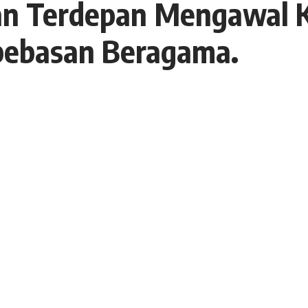
gan Terdepan Mengawal
ebasan Beragama.
13 Juli 2020
14 Views
a
eragama setiap warga negara Republik Indonesia
 1945 yang menyatakan, bahwa negara berdasar atas
enjamin kemerdekaan tiap-tiap penduduk untuk
ntuk beribadat menurut agamanya dan