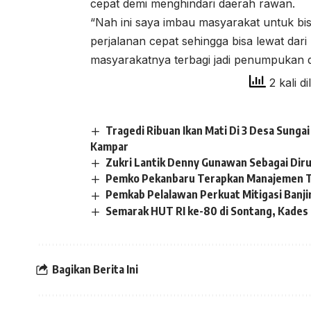
cepat demi menghindari daerah rawan.
“Nah ini saya imbau masyarakat untuk bi
perjalanan cepat sehingga bisa lewat dar
masyarakatnya terbagi jadi penumpukan d
2 kali di
Tragedi Ribuan Ikan Mati Di 3 Desa Sung
Kampar
Zukri Lantik Denny Gunawan Sebagai Dir
Pemko Pekanbaru Terapkan Manajemen T
Pemkab Pelalawan Perkuat Mitigasi Banji
Semarak HUT RI ke-80 di Sontang, Kades S
Bagikan Berita Ini