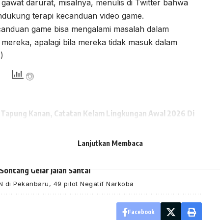
awat darurat, misalnya, menulis di Twitter bahwa
endukung terapi kecanduan video game.
ecanduan game bisa mengalami masalah dalam
mereka, apalagi bila mereka tidak masuk dalam
s)
ai Tapung Kanan, Catatan Kelam Lingkungan Awal 2026 Di
ut Perumda Tuah Sekata
Lanjutkan Membaca
alenta ASN
r
ontang Gelar Jalan Santai
N di Pekanbaru, 49 pilot Negatif Narkoba
Facebook