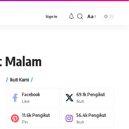
Aa
Sign In
Font
Resizer
t Malam
Ikuti Kami
Facebook
69.1k
Pengikut
Like
Ikuti
11.6k
Pengikut
56.4k
Pengikut
Pin
Ikuti