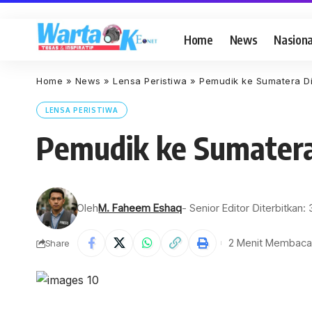
Home
News
Nasiona
Home
»
News
»
Lensa Peristiwa
»
Pemudik ke Sumatera D
LENSA PERISTIWA
Pemudik ke Sumater
Oleh
M. Faheem Eshaq
- Senior Editor
Diterbitkan:
2 Menit Membaca
Share