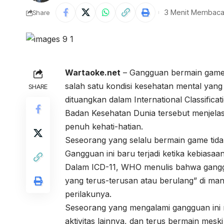
3 Menit Membac
Share
Wartaoke.net
– Gangguan bermain game 
salah satu kondisi kesehatan mental yang 
SHARE
dituangkan dalam International Classificat
Badan Kesehatan Dunia tersebut menjela
penuh kehati-hatian.
Seseorang yang selalu bermain game tida
Gangguan ini baru terjadi ketika kebia
Dalam ICD-11, WHO menulis bahwa gangg
yang terus-terusan atau berulang” di man
perilakunya.
Seseorang yang mengalami gangguan ini m
aktivitas lainnya, dan terus bermain mesk