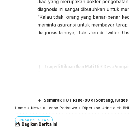
Jiao yang merupakan dokter pengobatan g
diagnosis ini sangat dibutuhkan untuk m
“Kalau tidak, orang yang benar-benar k
meminta asuransi untuk membayar terapi 
diagnosis lainnya,” tulis Jiao di Twitter. (Li
Tragedi Ribuan Ikan Mati Di 3 Desa Sung
Kampar
Zukri Lantik Denny Gunawan Sebagai Dir
Pemko Pekanbaru Terapkan Manajemen T
Pemkab Pelalawan Perkuat Mitigasi Banji
Semarak HUT RI ke-80 di Sontang, Kades S
Home
»
News
»
Lensa Peristiwa
»
Diperiksa Urine oleh BN
LENSA PERISTIWA
Bagikan Berita Ini