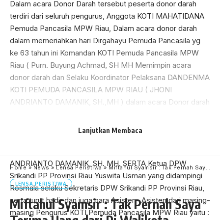
Dalam acara Donor Darah tersebut peserta donor darah
terdiri dari seluruh pengurus, Anggota KOTI MAHATIDANA
Pemuda Pancasila MPW Riau, Dalam acara donor darah
dalam memeriahkan hari Dirgahayu Pemuda Pancasila yg
ke 63 tahun ini Komandan KOTI Pemuda Pancasila MPW
Riau ( Purn. Buyung Achmad, SH MH Memimpin acara
donor darah dan Selaku Koordinator Pelaksana DANDENMA
KOTI PEMUDA PANCASILA MPW RIAU ( JHONI
ANDRIANTO DAMANIK, SH.,MH ) dalam acara Donor darah
tersebut Komandan Koti MPW Riau (Purn. Buyung Achmad,
SH., MH,) didampingi oleh Wakil Komandan KOTI
Lanjutkan Membaca
(Wadankoti) PP MPW Provinsi Riau, Afrizal AN, Komandan
Detasemen Markas KOTI PP MPW Provinsi Riau ( JHONI
ANDRIANTO DAMANIK, SH. MH. SERTA Ketua DPW
Home
»
News
»
Lensa Peristiwa
»
Miftahul Syamsir : Tak Pernah Saya Terima Uang dari Pj Walikota Pekanbaru
Srikandi PP Provinsi Riau Yuswita Usman yang didampingi
LENSA PERISTIWA
Rosmala selaku Sekretaris DPW Srikandi PP Provinsi Riau,
serta turut hadir dan juga para Asisten- Asisten dari masing-
Miftahul Syamsir : Tak Pernah Saya
masing Pengurus KOTI Pemuda Pancasila MPW Riau yaitu :