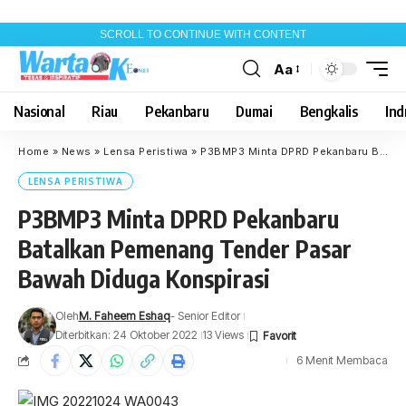
SCROLL TO CONTINUE WITH CONTENT
Aa
Font
Resizer
Nasional
Riau
Pekanbaru
Dumai
Bengkalis
Indr
Home
»
News
»
Lensa Peristiwa
»
P3BMP3 Minta DPRD Pekanbaru Batalkan Pemenang Tender Pasar Bawah Diduga Konspirasi
LENSA PERISTIWA
P3BMP3 Minta DPRD Pekanbaru
Batalkan Pemenang Tender Pasar
Bawah Diduga Konspirasi
Oleh
M. Faheem Eshaq
- Senior Editor
Diterbitkan: 24 Oktober 2022
13 Views
6 Menit Membaca