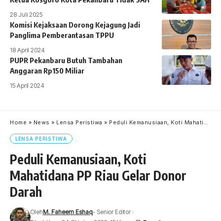
28 Juli 2025
Komisi Kejaksaan Dorong Kejagung Jadi
Panglima Pemberantasan TPPU
18 April 2024
PUPR Pekanbaru Butuh Tambahan
Anggaran Rp150 Miliar
15 April 2024
Home
»
News
»
Lensa Peristiwa
»
Peduli Kemanusiaan, Koti Mahatidana PP Riau Gelar Donor Darah
LENSA PERISTIWA
Peduli Kemanusiaan, Koti
Mahatidana PP Riau Gelar Donor
Darah
Oleh
M. Faheem Eshaq
- Senior Editor