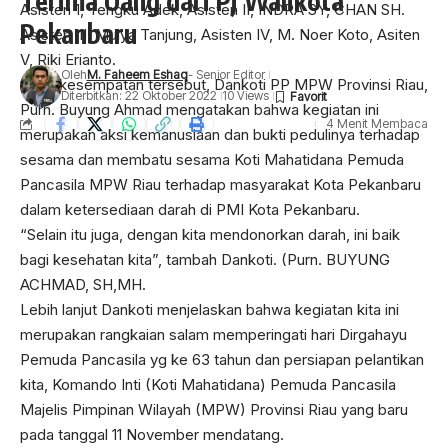
Terima Uang dari Pj Walikota
Asisten 1, Tengku Adek, Asisten II, INDRA SY, CHAN SH.
Pekanbaru
Asisten III, Mulya Tanjung, Asisten IV, M. Noer Koto, Asiten
V, Riki Erianto.
Oleh
M. Faheem Eshaq
- Senior Editor
Pada kesempatan tersebut, Dankoti PP MPW Provinsi Riau,
Diterbitkan: 22 Oktober 2022
10 Views
Purn. Buyung Ahmad mengatakan bahwa kegiatan ini
4 Menit Membaca
merupakan aksi kemanusiaan dan bukti pedulinya terhadap
sesama dan membatu sesama Koti Mahatidana Pemuda
Pancasila MPW Riau terhadap masyarakat Kota Pekanbaru
dalam ketersediaan darah di PMI Kota Pekanbaru.
WARTAOKE.NET, PEKANBARU –
Akhirnya Miftahul
“Selain itu juga, dengan kita mendonorkan darah, ini baik
Syamsir pelapor/korban Penganiayaan dan Pengeroyokan
bagi kesehatan kita”, tambah Dankoti. (Purn. BUYUNG
Epi Taher Cs memberikan klarifikasi dan meluruskan
ACHMAD, SH,MH.
mengenai pencabutan Kuasa Hukumnya kepada
Lebih lanjut Dankoti menjelaskan bahwa kegiatan kita ini
Mirwansyah Cs selaku pengacara sejak awal berada di
merupakan rangkaian salam memperingati hari Dirgahayu
Rumah Sakit.
Pemuda Pancasila yg ke 63 tahun dan persiapan pelantikan
” Sebelumnya saya ucapkan terima kasih atas perhatian
kita, Komando Inti (Koti Mahatidana) Pemuda Pancasila
Mirwansyah Cs, terkait hal itu sebenarnya sudah saya
Majelis Pimpinan Wilayah (MPW) Provinsi Riau yang baru
sampaikan langsung alasannya kepada beliau, ” sebut
pada tanggal 11 November mendatang.