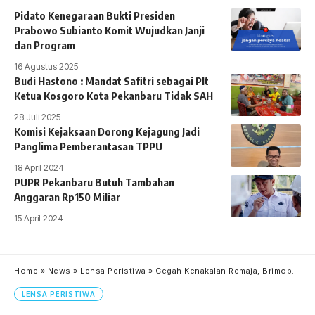
Pidato Kenegaraan Bukti Presiden
Prabowo Subianto Komit Wujudkan Janji
dan Program
16 Agustus 2025
Budi Hastono : Mandat Safitri sebagai Plt
Ketua Kosgoro Kota Pekanbaru Tidak SAH
28 Juli 2025
Komisi Kejaksaan Dorong Kejagung Jadi
Panglima Pemberantasan TPPU
18 April 2024
PUPR Pekanbaru Butuh Tambahan
Anggaran Rp150 Miliar
15 April 2024
Home
»
News
»
Lensa Peristiwa
»
Cegah Kenakalan Remaja, Brimobda Riau Beri Pesan ke Sekolah di Pekanbaru
LENSA PERISTIWA