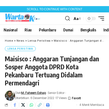
SCROLL TO CONTINUE WITH CONTENT
Aa
Font
Resizer
Nasional
Riau
Pekanbaru
Dumai
Bengkalis
Indr
Home
»
News
»
Lensa Peristiwa
»
Maisisco : Anggaran Tunjangan dan Sosper Anggota DPRD Kota Pekanbaru Tertuang Didalam Permendagri
LENSA PERISTIWA
Maisisco : Anggaran Tunjangan dan
Sosper Anggota DPRD Kota
Pekanbaru Tertuang Didalam
Permendagri
Oleh
M. Faheem Eshaq
- Senior Editor
Diterbitkan: 6 Desember 2022
17 Views
4 Menit Membaca