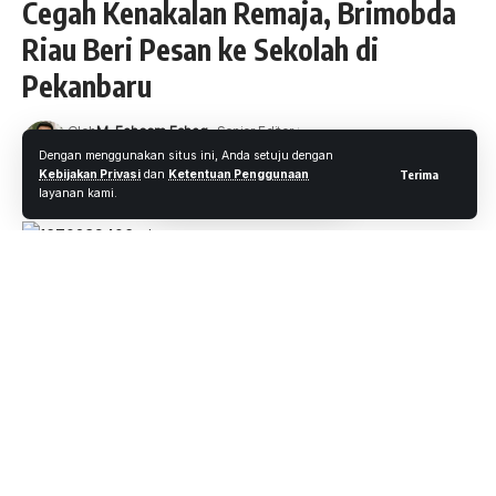
Cegah Kenakalan Remaja, Brimobda
Riau Beri Pesan ke Sekolah di
Pekanbaru
Oleh
M. Faheem Eshaq
- Senior Editor
Diterbitkan: 5 Desember 2022
10 Views
Dengan menggunakan situs ini, Anda setuju dengan
Kebijakan Privasi
dan
Ketentuan Penggunaan
Terima
2 Menit Membaca
layanan kami.
WARTAOKE.NET, PEKANBARU –
Brimob school to
school adalah program ide dari Danki Batalyon C Pelopor
Satuan Brimob Polda Riau Iptu Buyung Darmawel yang
bertujuan untuk pendekatan antara Brimob Polri dengan
Pelajar SD, SMP hingga SMA. Senin, (05/12/2022).
Batalyon C Pelopor yang dipimpin langsung oleh Iptu
Buyung Darmawel melaksanakan sosialisasi tentang
kenakalan remaja di SD 3 Belimbing.