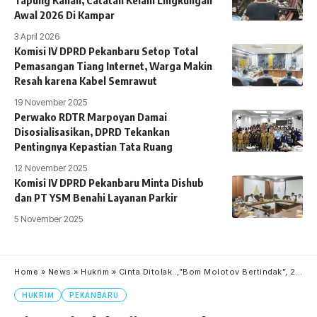
Tapung Kanan, Catatan Kelam Lingkungan
Awal 2026 Di Kampar
3 April 2026
Komisi IV DPRD Pekanbaru Setop Total
Pemasangan Tiang Internet, Warga Makin
Resah karena Kabel Semrawut
19 November 2025
Perwako RDTR Marpoyan Damai
Disosialisasikan, DPRD Tekankan
Pentingnya Kepastian Tata Ruang
12 November 2025
Komisi IV DPRD Pekanbaru Minta Dishub
dan PT YSM Benahi Layanan Parkir
5 November 2025
Home
»
News
»
Hukrim
»
Cinta Ditolak..,”Bom Molotov Bertindak”, 2 Pria Ditangkap Polisi.
HUKRIM
PEKANBARU