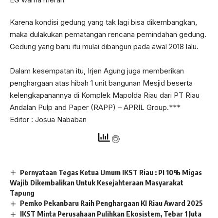
kelengkapanannya di Komplek Mapolda Riau dari PT Riau
Andalan Pulp and Paper (RAPP) – APRIL Group.***
Kedua tersangka dikenakan Pasal 187 ayat (1.e) dan (2.e)
Editor : Josua Nababan
K.U.H.Pidana, setelah dilakukan pemeriksanaan urine
dengan hasil (+) mengandung amphetamin / shabu.(humas
polresta)
Editor : Josua Nababan
Pernyataan Tegas Ketua Umum IKST Riau : PI 10% Migas
Wajib Dikembalikan Untuk Kesejahteraan Masyarakat
Tapung
Pemko Pekanbaru Raih Penghargaan KI Riau Award 2025
IKST Minta Perusahaan Pulihkan Ekosistem, Tebar 1 Juta
Pernyataan Tegas Ketua Umum IKST Riau : PI 10% Migas
Bibit Ikan di Sungai Tapung
Wajib Dikembalikan Untuk Kesejahteraan Masyarakat
Strategi Agung Nugroho Tingkatkan PAD Tuai Apresisiasi
Tapung
Mendagri
Pemko Pekanbaru Raih Penghargaan KI Riau Award 2025
Sambangi DPC Demokrat Pekanbaru, Sekjen Demokrat:
IKST Minta Perusahaan Pulihkan Ekosistem, Tebar 1 Juta
Kami Apresiasi Kekompakan Kader Demokrat Riau
Bibit Ikan di Sungai Tapung
Strategi Agung Nugroho Tingkatkan PAD Tuai Apresisiasi
Mendagri
Sambangi DPC Demokrat Pekanbaru, Sekjen Demokrat: