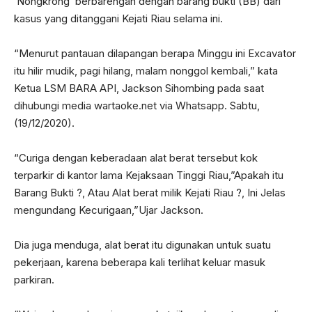
‘Nongkrong’ berbarengan dengan barang bukti (BB) dari
kasus yang ditanggani Kejati Riau selama ini.
“Menurut pantauan dilapangan berapa Minggu ini Excavator
itu hilir mudik, pagi hilang, malam nonggol kembali,” kata
Ketua LSM BARA API, Jackson Sihombing pada saat
dihubungi media wartaoke.net via Whatsapp. Sabtu,
(19/12/2020).
“Curiga dengan keberadaan alat berat tersebut kok
terparkir di kantor lama Kejaksaan Tinggi Riau,”Apakah itu
Barang Bukti ?, Atau Alat berat milik Kejati Riau ?, Ini Jelas
mengundang Kecurigaan,”Ujar Jackson.
Dia juga menduga, alat berat itu digunakan untuk suatu
pekerjaan, karena beberapa kali terlihat keluar masuk
parkiran.