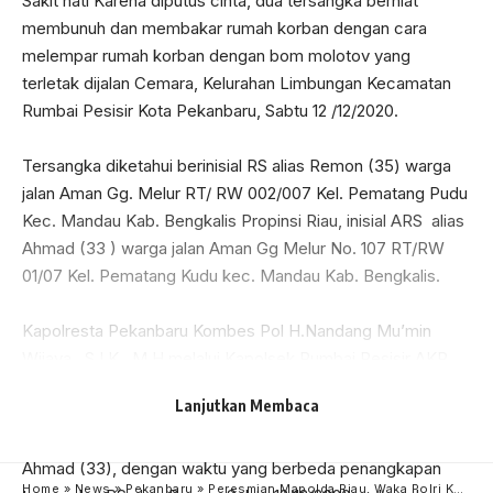
Kec. Mandau Kab. Bengkalis Propinsi Riau, inisial ARS alias
Ahmad (33 ) warga jalan Aman Gg Melur No. 107 RT/RW
01/07 Kel. Pematang Kudu kec. Mandau Kab. Bengkalis.
Kapolresta Pekanbaru Kombes Pol H.Nandang Mu’min
Wijaya., S.I.K., M.H melalui Kapolsek Rumbai Pesisir AKP.
Maitertika, S.H.,M.H, membenarkan adanya penangkapan
dua orang tersangka pembakaran/pelemparan bom
molotov inisial RS alias Remon (35) dan inisial ARS alias
Ahmad (33), dengan waktu yang berbeda penangkapan
tersangka RS alias Remon Sabtu 12/12/2020 malam dan
tersangka ARS alias Ahmad ditangkap oleh tim Opsnal
Polsek Rumbai Pesisir, Selasa 15/12/2020 sore.
Dikatakan Kapolsek, kedua tersangka berhasil diamankan
Lanjutkan Membaca
setelah adanya laporan Dina Ayu Pradita (28 ) warga
jalan Cemara no 9 Kel. Limbungan Kec. Rumbai Pesisir Kota
Pekanbaru, yang menjadi korban aksi pembakaran/
Home
»
News
»
Pekanbaru
»
Peresmian Mapolda Riau, Waka Polri Kenang Masa Kecil di Pekanbaru