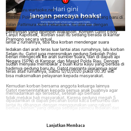
berlari mengecek ke arah sumber suara, dan di dapati api
Negara (SPN) di Kampar, dan Masjid Polda Riau. Dengan
sudah menyala membakar 2 buah kursi kayu yang berada di
hadirnya gedung baru itu, Gatot meminta jajarannya agar
teras atas rumahnya, Sabtu 12/12/2020 pukul 00.30 wib
bisa maksimalkan pelayanan kepada masyarakat.
Kemudian korban bersama anggota keluarga lainnya
Gatot memerintahkan kepada semua anak buahnya agar
memadamkan api tersebut, setelah api berhasil
tidak melukai hati masyarakat. Karena gedung megah 5
dipadamkan di dapati pecahan botol kaca bersumbu dan
lantai itu dibangun dengan menggunakan uang rakyat.
berbau bensin, yang diduga sebagai pemicu ledakan dari
kebakaran itu, selanjutnya korban melaporkan kejadian
“Jangan pernah meukai hati masyarakat, karena gedung ini
tersebut ke Polsek Rumbai Pesisir,
dibangun oleh uang rakyat. Jaga sinergitas dengan institusi
terkait,” pesan Gatot, Jumat (19/12).
Guna menindaklanjut laporan masyarakat lanjut Kapolsek,
berdasarkan keterangan korban dan saksi-saksi yang ada
Gatot menyebutkan, Kapolri Jenderal Polisi Idham Azis
di tempat kejadian (tkp), tim Opsnal Polsek Rumbai Pesisir
awalnya ingin hadir untuk meresmikan gedung Mapolda
melakukan penyelidikan untuk mencari keberadaan
Riau, SPN dan Masjid Polda Riau tersebut. Tapi, Idham
tersangka, Sabtu 12/12/2020 pagi
memiliki agenda lainnya.
Selanjutnya berdasarkan hasil penyelidikan diperoleh
Lanjutkan Membaca