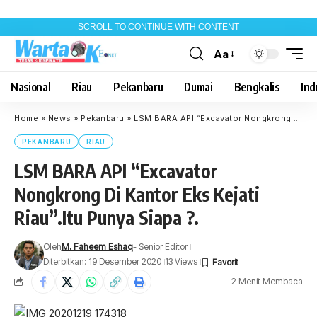
SCROLL TO CONTINUE WITH CONTENT
Aa
Font
Resizer
Nasional
Riau
Pekanbaru
Dumai
Bengkalis
Indr
Home
»
News
»
Pekanbaru
»
LSM BARA API “Excavator Nongkrong Di Kantor Eks Kejati Riau”.Itu Punya Siapa ?.
PEKANBARU
RIAU
LSM BARA API “Excavator
Nongkrong Di Kantor Eks Kejati
Riau”.Itu Punya Siapa ?.
Oleh
M. Faheem Eshaq
- Senior Editor
Diterbitkan: 19 Desember 2020
13 Views
2 Menit Membaca