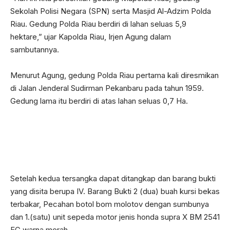
Gedung lama itu berdiri di atas lahan seluas 0,7 Ha.
Setelah kedua tersangka dapat ditangkap dan barang bukti
yang disita berupa IV. Barang Bukti 2 (dua) buah kursi bekas
terbakar, Pecahan botol bom molotov dengan sumbunya
dan 1.(satu) unit sepeda motor jenis honda supra X BM 2541
EG warna merah
Karena kondisi gedung yang tak lagi bisa dikembangkan,
maka dulakukan pematangan rencana pemindahan gedung.
Gedung yang baru itu mulai dibangun pada awal 2018 lalu.
Dalam kesempatan itu, Irjen Agung juga memberikan
penghargaan atas hibah 1 unit bangunan Mesjid beserta