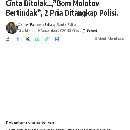
Cinta Ditolak..,”Bom Molotov
Bertindak”, 2 Pria Ditangkap Polisi.
Oleh
M. Faheem Eshaq
- Senior Editor
Diterbitkan: 19 Desember 2020
13 Views
6 Menit Membaca
Pekanbaru.wartaoke.net
Sakit hati Karena diputus cinta, dua tersangka berniat
membunuh dan membakar rumah korban dengan cara
melempar rumah korban dengan bom molotov yang
terletak dijalan Cemara, Kelurahan Limbungan Kecamatan
Rumbai Pesisir Kota Pekanbaru, Sabtu 12 /12/2020.
Tersangka diketahui berinisial RS alias Remon (35) warga
jalan Aman Gg. Melur RT/ RW 002/007 Kel. Pematang Pudu