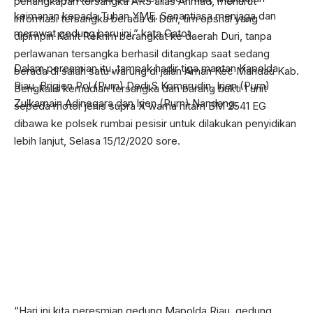
lebih lanjut, Selasa 15/12/2020 sore.
“Hari ini kita peresmian gedung Mapolda Riau, gedung
Sekolah Polisi Negara (SPN) serta Masjid Al-Adzim Polda
Riau. Gedung Polda Riau berdiri di lahan seluas 5,9
hektare,” ujar Kapolda Riau, Irjen Agung dalam
sambutannya.
Menurut Agung, gedung Polda Riau pertama kali diresmikan
di Jalan Jenderal Sudirman Pekanbaru pada tahun 1959.