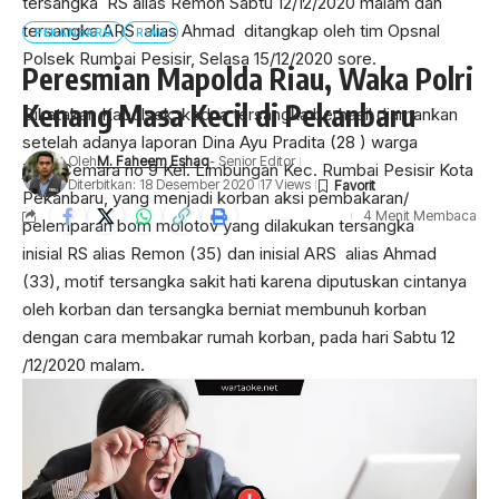
pelemparan bom molotov yang dilakukan tersangka
PEKANBARU
RIAU
inisial RS alias Remon (35) dan inisial ARS alias Ahmad
(33), motif tersangka sakit hati karena diputuskan cintanya
Peresmian Mapolda Riau, Waka Polri
oleh korban dan tersangka berniat membunuh korban
Kenang Masa Kecil di Pekanbaru
dengan cara membakar rumah korban, pada hari Sabtu 12
/12/2020 malam.
Oleh
M. Faheem Eshaq
- Senior Editor
Diterbitkan: 18 Desember 2020
17 Views
4 Menit Membaca
Pekanbaru.wartaoke.net
Markas Polda Riau akhirnya pindah ke gedung yang baru di
Jalan Pattimura Kota Pekanbaru. Itu dita dai dengan
peresmian yang dipimpin Wakapolri, Komjen Gatot Eddy
Lanjut Kapolsek, korban saat itu sedang berada di kamar
Pramono secara virtual.
lantai 2 rumahnya, tiba tiba korban mendengar suara
ledakan dari arah teras luar lantai atas rumahnya, lalu korban
Selain itu, Gatot juga meresmikan gedung Sekolah Polisi